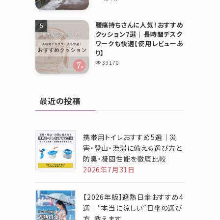
腰痛持ちさんに人気！おすすめ
クッション7選｜長時間デスク
ワークも快適【使用レビューあ
り】
33170
最近の投稿
携帯用トイレおすすめ5選｜災
害・登山・渋滞に備える選び方と
防臭・凝固性能を徹底比較
2026年7月31日
【2026年版】遮熱日傘おすすめ4
選｜“本当に涼しい”日傘の選び
方、教えます