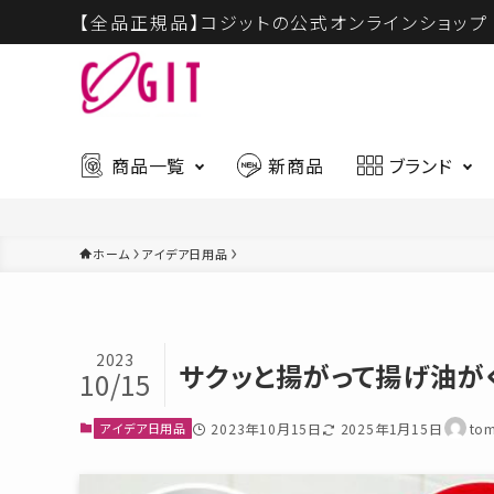
【全品正規品】コジットの公式オンラインショップ
商品一覧
新商品
ブランド
ホーム
アイデア日用品
ハウスウェア
ビュー
最新入荷アイテムはこちら
2023
ギフト
慶弔商
サクッと揚がって揚げ油がく
CICA
10/15
ハウスウェア
アイデア日用品
2023年10月15日
2025年1月15日
tom
ビューティー