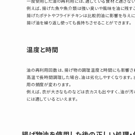
一度使用した油の再利用には、適している食材と適さない
例えば、揚げた魚や魚介類は強い臭いや風味を油に残すこ
揚げたポテトやフライドチキンは比較的油に影響を与えに
揚げ油を繰り返し使っても長持ちさせることができます。
温度と時間
油の再利用回数は、揚げ物の調理温度と時間にも影響さ
高温で長時間調理した場合、油は劣化しやすくなります。
用の頻度が変わります。
例えば、衣が大きなものなどは衣カスも出やすく、油が汚
には適しているといえます。
揚げ物油を使用した後の正しい処理・