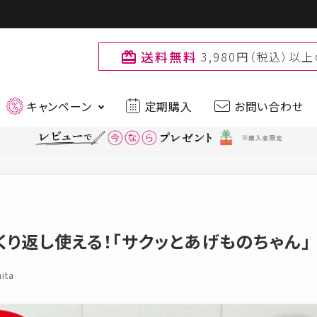
送料無料
3,980円（税込）
card_giftcard
キャンペーン
定期購入
お問い合わせ
最新入荷アイテムはこちら
ティー
ファッション
品
ブランド
り返し使える！「サクッとあげものちゃん」
muchu muchu
Primo
お
ita