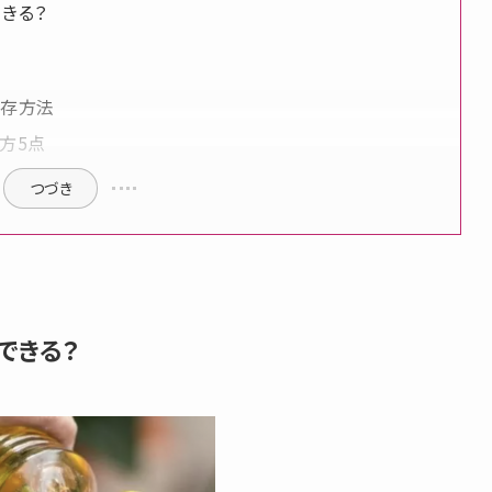
きる？
保存方法
方5点
つづき
できる？