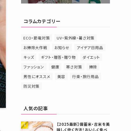
コラムカテゴリー
ECO・節電対策
UV・紫外線・暑さ対策
お掃除大作戦
お知らせ
アイデア日用品
キッズ
ギフト・贈答・贈り物
ダイエット
ファッション
健康
寒さ対策
掃除
男性にオススメ
美容
行楽・旅行用品
防災対策
人気の記事
【2025最新】備蓄米・古米を美
味しく炊く方法！おいしく食べ
も