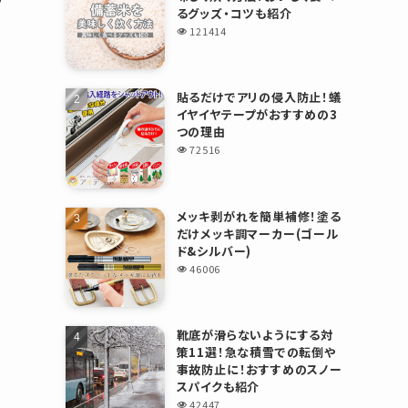
るグッズ・コツも紹介
121414
貼るだけでアリの侵入防止！蟻
イヤイヤテープがおすすめの3
つの理由
72516
メッキ剥がれを簡単補修！塗る
だけメッキ調マーカー(ゴール
ド&シルバー)
46006
靴底が滑らないようにする対
策11選！急な積雪での転倒や
事故防止に！おすすめのスノー
スパイクも紹介
42447