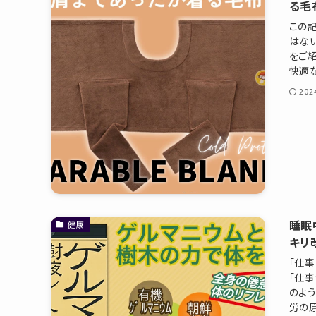
る毛
この
はな
をご
快適な
20
睡眠
健康
キリ
「仕事
「仕事
のよ
労の原