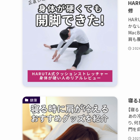
HA
ファッション
修
HAR
ベビー・キッズ
かな
Ma
ギフト
肩も腰
20
慶弔商品
ブランド
SALE
寝る
健康
コンテンツ
【寝る
あの
INFORMATIOM
り、
門を自
ご利用ガイド
20