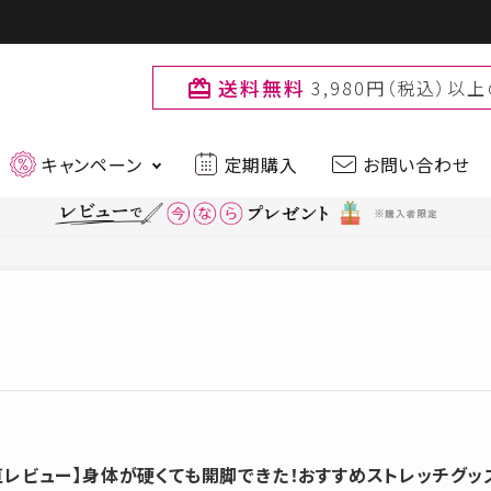
送料無料
3,980円（税込）
card_giftcard
キャンペーン
定期購入
お問い合わせ
最新入荷アイテムはこちら
ティー
ファッション
品
ブランド
muchu muchu
Primo
お
直レビュー】身体が硬くても開脚できた！おすすめストレッチグッ