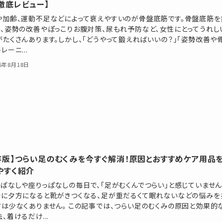
徹底レビュー】
や加齢、運動不足などによって衰えやすいのが骨盤底筋です。骨盤底筋を
と、姿勢の改善やぽっこりお腹対策、尿もれ予防など、女性にとってうれし
がたくさんあります。しかし、「どうやって鍛えればいいの？」「姿勢改善や
レーニ...
25年8月18日
存版】つらい足のむくみを今すぐ解消！原因とおすすめケア用品
やすく紹介
っぱなしや座りっぱなしの毎日で、「足がむくんでつらい」と感じていませ
特に夕方になると靴がきつくなる、足が重だるくて眠れないなどの悩みを
方は少なくありません。 この記事では、つらい足のむくみの原因と効果的
、着けるだけ...