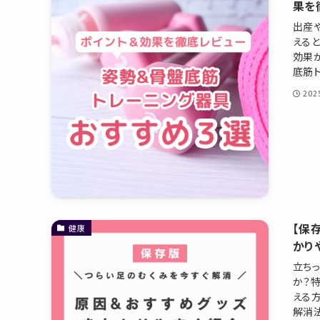
果を
出産
える
効果
底筋ト
20
【保
健康
かり
立ち
か？
える
解消法