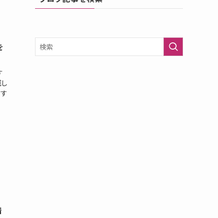
を
す
減し
すす
着