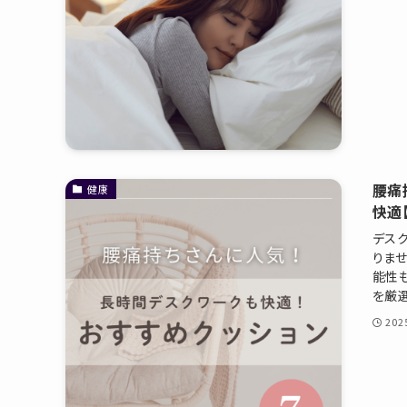
プライバシーポリシー
特定商取引法について
お問い合わせ
腰痛
健康
快適
デス
りま
能性
を厳選
20