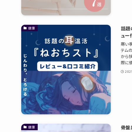
話題
健康
ュー
寒い
テム
から
際に使
20
骨盤
健康