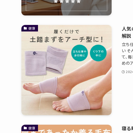
人気
健康
解説
立ち
い 
て、
めのア
20
寝る
健康