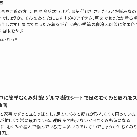
布
記事をご覧の方は、肩や腕が寒いけど、電気代は押さえたいとお悩みなの
いでしょうか。 そんなあなたにおすすめのアイテム、肩まであったか着る
紹介します！ 肩まであったか着る毛布は寒い季節の寝冷え対策に効果的
睡眠をサポ...
24年3月21日
中に簡単むくみ対策!ゲルマ樹液シートで足のむくみと疲れを
改善
と家事でずっと立ちっぱなし。足のむくみと疲れが取れなくて困っている..
が忙しくて常に疲れている。睡眠時間も少ないからむくみも気になる...」
うに、むくみや疲れで悩んでいる方は多いのではないでしょうか？ むくみ
因...