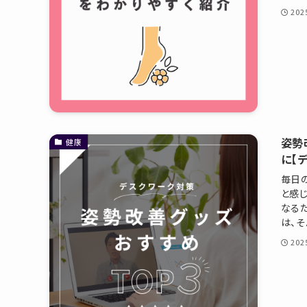
20
姿勢
健康
に【
毎日
と感
なる
は、そ
20