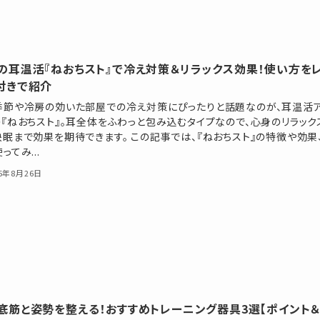
の耳温活『ねおちスト』で冷え対策＆リラックス効果！使い方を
付きで紹介
季節や冷房の効いた部屋での冷え対策にぴったりと話題なのが、耳温活
の『ねおちスト』。耳全体をふわっと包み込むタイプなので、心身のリラック
快眠まで効果を期待できます。 この記事では、『ねおちスト』の特徴や効果
ってみ...
25年8月26日
底筋と姿勢を整える！おすすめトレーニング器具3選【ポイント