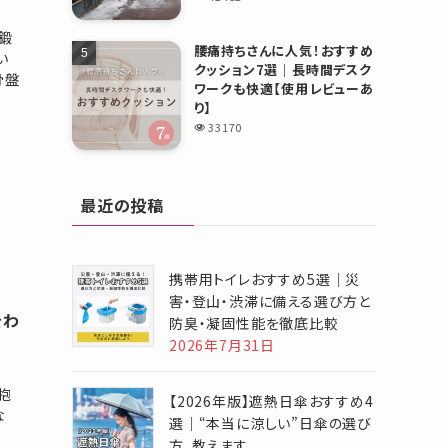
鍛
腰痛持ちさんに人気！おすすめ
い
クッション7選｜長時間デスク
骨盤
ワークも快適【使用レビューあ
り】
33170
最近の投稿
携帯用トイレおすすめ5選｜災
害・登山・渋滞に備える選び方と
をわ
防臭・凝固性能を徹底比較
2026年7月31日
ん
抱
【2026年版】遮熱日傘おすすめ4
な
選｜“本当に涼しい”日傘の選び
方、教えます