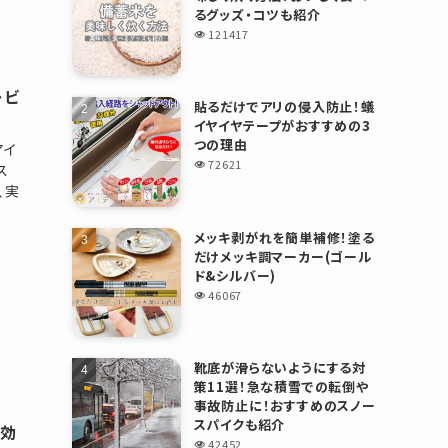
るグッズ・コツも紹介
121417
レビ
貼るだけでアリの侵入防止！蟻
イヤイヤテープがおすすめの3
つの理由
アイ
72621
ス
、実
メッキ剥がれを簡単補修！塗る
だけメッキ調マーカー(ゴール
ド&シルバー)
46067
靴底が滑らないようにする対
策11選！急な積雪での転倒や
事故防止に！おすすめのスノー
スパイクも紹介
＆効
42452