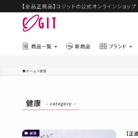
【全品正規品】コジットの公式オンラインショップ
商品一覧
新商品
ブランド
ホーム
健康
ハウスウェア
ビュー
最新入荷アイテムはこちら
健康
ギフト
慶弔商
– category –
CICA
ハウスウェア
ビューティー
【正
健康