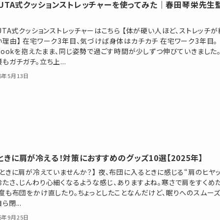
RUTA式クッションストレッチャーを使ってみた｜春田琴栄先生
UTA式クッションストレッチャーはこちら 【体が硬い人ほど、ストレッチが
い理由】 在宅ワーク3年目、気づけば身体はカチカチ 在宅ワーク3年目。
cBookを抱えたまま、同じ姿勢で過ごす時間が少しずつ伸びていきました
もガチガチ。立ち上...
26年5月13日
ときに肩が冷える！対策におすすめのグッズ10選【2025年】
ときに肩が冷えていませんか？】 夜、布団に入るときに感じる“肩のヒヤッ”―
冷たさ、じんわり心細くなるような感じ、ありますよね。寒さで肩をすくめ
何度も布団をかけ直したり。ちょっとしたことなんだけど、眠りへのスムー
ら閉...
25年9月25日