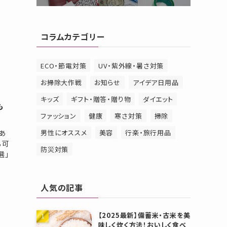
コラムカテゴリー
ECO・節電対策
UV・紫外線・暑さ対策
お掃除大作戦
お知らせ
アイデア日用品
キッズ
ギフト・贈答・贈り物
ダイエット
も
ファッション
健康
寒さ対策
掃除
あ
男性にオススメ
美容
行楽・旅行用品
る可
防災対策
選」
人気の記事
【2025最新】備蓄米・古米を美
味しく炊く方法！おいしく食べ