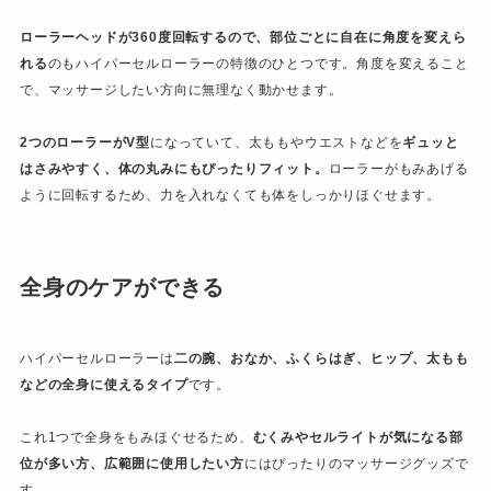
ローラーヘッドが360度回転するので、部位ごとに自在に角度を変えら
れる
のもハイパーセルローラーの特徴のひとつです。角度を変えること
で、マッサージしたい方向に無理なく動かせます。
2つのローラーがV型
になっていて、太ももやウエストなどを
ギュッと
はさみやすく、体の丸みにもぴったりフィット。
ローラーがもみあげる
ように回転するため、力を入れなくても体をしっかりほぐせます。
全身のケアができる
ハイパーセルローラーは
二の腕、おなか、ふくらはぎ、ヒップ、太もも
などの全身に使えるタイプ
です。
これ1つで全身をもみほぐせるため、
むくみやセルライトが気になる部
位が多い方、広範囲に使用したい方
にはぴったりのマッサージグッズで
す。