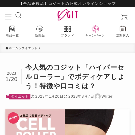
【全品正規品】コジットの公式オンラインショップ
商品一覧
新商品
ブランド
キャンペーン
定期購入
ホーム
ダイエット
今人気のコジット「ハイパーセ
2023
最新入荷アイテムはこちら
ルローラー」でボディケアしよ
1/20
う！特徴や口コミは？
ハウスウェア
2023年1月20日
2023年8月7日
Writer
ダイエット
ビューティー
ファッション