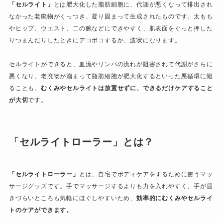
「セルライト」
とは肥大化した脂肪細胞に、代謝が悪くなって排出され
なかった老廃物がくっつき、凝り固まって生成されたものです。太もも
やヒップ、ウエスト、二の腕などにできやすく、肌表面をぐっと押した
りつまんだりしたときにデコボコするか、波状になります。
セルライトができると、血流やリンパの流れが阻害されて代謝がさらに
悪くなり、老廃物が溜まって脂肪細胞が肥大化するといった悪循環に陥
ることも。
むくみやセルライトは放置せずに、できるだけケアすること
が大切
です。
「セルライトローラー」とは？
「セルライトローラー」
とは、自宅でボディケアをするために使うマッ
サージグッズです。手でマッサージするよりも力を入れやすく、手が届
きづらいところも気軽にほぐしやすいため、
効率的にむくみやセルライ
トのケアができます。