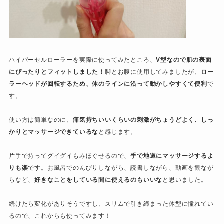
ハイパーセルローラーを実際に使ってみたところ、
V型なので肌の表面
にぴったりとフィットしました！
脚とお腹に使用してみましたが、
ロー
ラーヘッドが回転するため、体のラインに沿って動かしやすくて便利
で
す。
使い方は簡単なのに、
痛気持ちいいくらいの刺激がちょうどよく、しっ
かりとマッサージできているな
と感じます。
片手で持ってグイグイもみほぐせるので、
手で地道にマッサージするよ
りも楽
です。お風呂でのんびりしながら、読書しながら、動画を観なが
らなど、
好きなことをしている間に使えるのもいいな
と思いました。
続けたら変化がありそうですし、スリムで引き締まった体型に憧れてい
るので、これからも使ってみます！