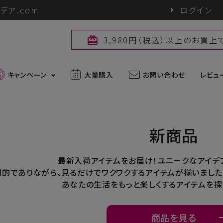
デア.com
ログイン
3,980円（税込）以上のお買
card_giftcard
キャンペーン
大量購入
お問い合わせ
レビュ
最新入荷アイテム
新商品
外線対策グッズ
ブランド一覧
最新入荷アイテムをお届け！ユニークなアイデ
用的でありながら、見るだけでワクワクするアイテムが揃いました
ズ
アウトドアグッズ
u
パワーバイオ
uc
Sun Block LAB
あなたの生活をもっと楽しくするアイテムを探
アグッズ
ヘアケアグッズ
商品を見る