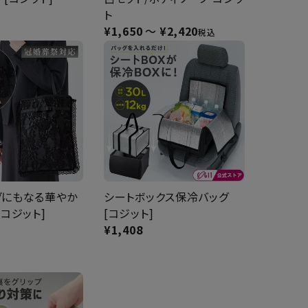
ト
¥
1,650
〜
¥
2,420
税込
グにもなる華やか
シートボックス保冷バッグ
[コジット]
[コジット]
¥
1,408