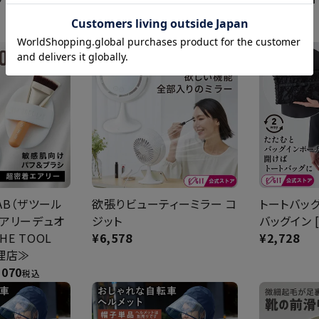
kids [コジット]
¥
4,378
¥
5,478
LAB（ザツール
欲張りビューティーミラー コ
トートバッ
エアリーデュオ
ジット
バッグイン 
HE TOOL
¥
6,578
¥
2,728
理店≫
,070
税込