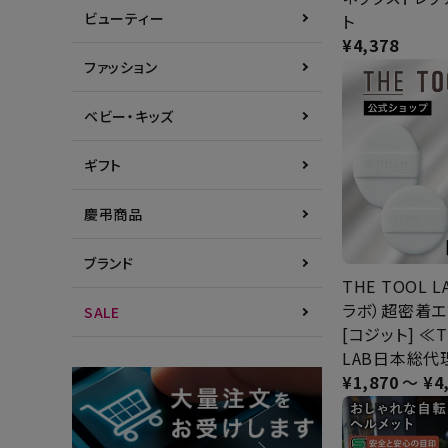
ビューティー
ト
¥
4,378
ファッション
ベビー・キッズ
ギフト
慶弔商品
ブランド
THE TOOL 
ラボ）超密着
SALE
[コジット] ≪T
LAB日本総代
¥
1,870
〜
¥
4