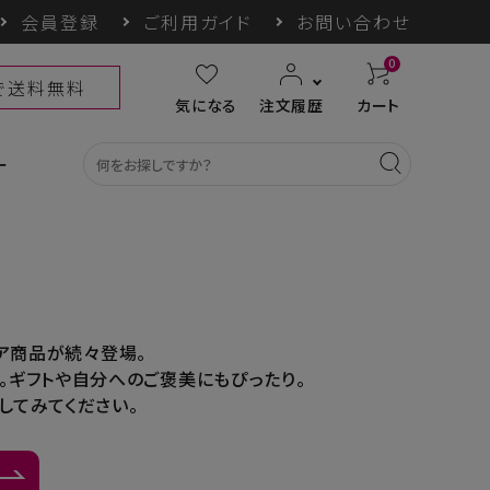
会員登録
ご利用ガイド
お問い合わせ
0
上で送料無料
気になる
注文履歴
カート
ー
カテゴリ一覧
ア商品が続々登場。
。ギフトや自分へのご褒美にもぴったり。
収納グッズ
COGIT防災
himore
THE TOOL LAB
してみてください。
ギフト