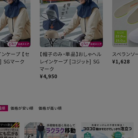
インケープ 【セ
【帽子のみ・単品】おしゃヘル
スベランソ
] SGマーク
レインケープ [コジット] SG
¥
1,628
マーク
¥
4,950
着順
価格が安い順
価格が高い順