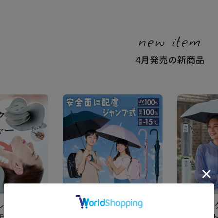
new item
4月発売の新商品
レッチ エアー
サンブロックラボ 遮夏クー
サンブロッ
チャー コジッ
ル晴雨兼用傘ロング for
傘3段ライト