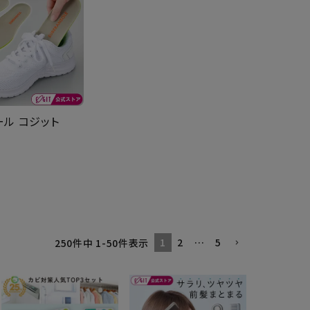
ール コジット
1
2
…
5
250
件中
1
-
50
件表示