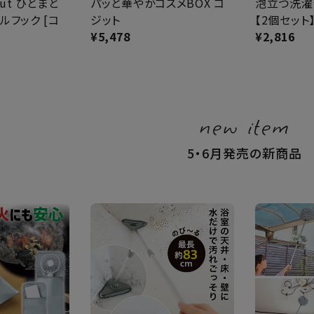
 Out ひとまと
パッと華やかコスメBOX コ
泡立つ洗濯
ルフック [コ
ジット
【2個セット
¥
5,478
¥
2,816
new item
5・6月発売の新商品