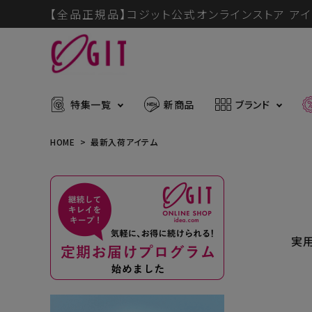
【全品正規品】コジット公式オンラインストア アイ
特集一覧
新商品
ブランド
HOME
最新入荷アイテム
ACCOUNT MENU
メディア掲載アイテム
暑さ・紫
ようこそ ゲスト 様
実
推し活グッズ
掃除グッ
muchu much
ログイン
会員登録
防災グッズ
ボディケ
ブランドから探す