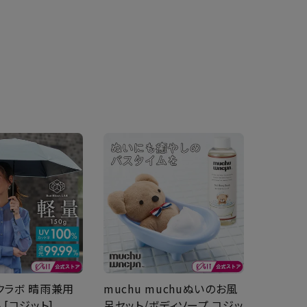
クラボ 晴雨兼用
muchu muchuぬいのお風
 [コジット]
呂セット/ボディソープ コジッ