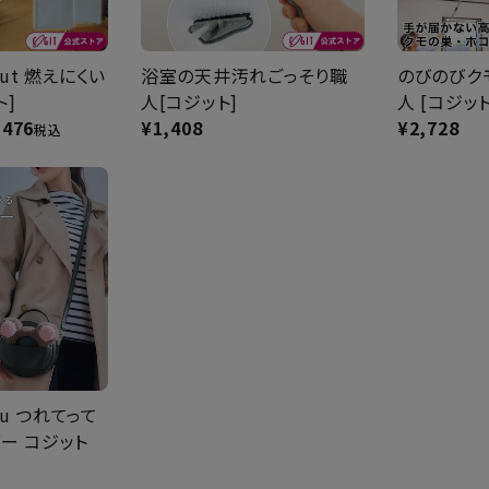
 Out 燃えにくい
浴室の天井汚れごっそり職
のびのびク
ト]
人[コジット]
人 [コジット
,476
¥
1,408
¥
2,728
税込
hu つれてって
ー コジット