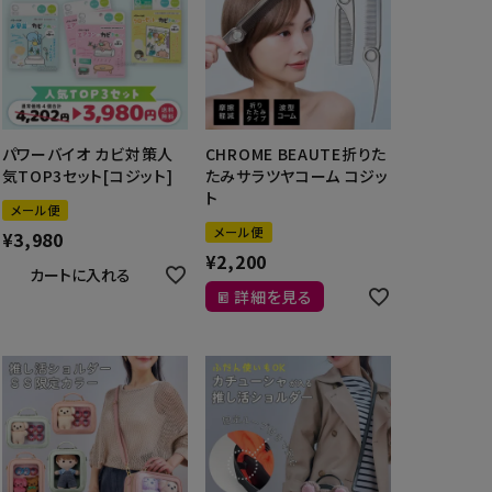
パワーバイオ カビ対策人
CHROME BEAUTE折りた
気TOP3セット[コジット]
たみサラツヤコーム コジッ
ト
メール便
メール便
¥
3,980
¥
2,200
カートに入れる
詳細を見る