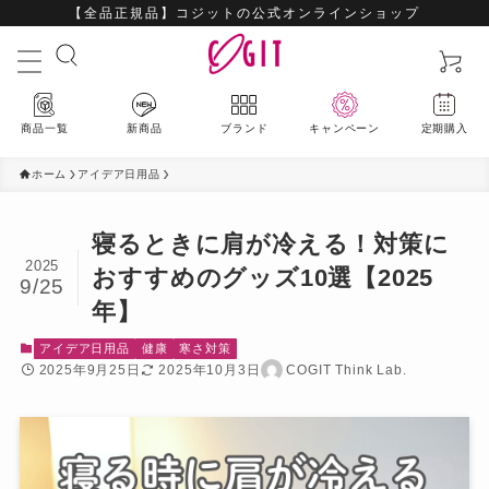
【全品正規品】コジットの公式オンラインショップ
商品一覧
新商品
ブランド
キャンペーン
定期購入
ホーム
アイデア日用品
寝るときに肩が冷える！対策に
2025
最新入荷アイテムはこちら
おすすめのグッズ10選【2025
9/25
年】
ハウスウェア
アイデア日用品
健康
寒さ対策
2025年9月25日
2025年10月3日
COGIT Think Lab.
ビューティー
ファッション