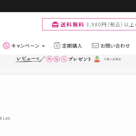
送料無料
3,980円（税込）
card_giftcard
キャンペーン
定期購入
お問い合わせ
最新入荷アイテムはこちら
ティー
ファッション
品
ブランド
muchu muchu
Primo
お
k Lab.