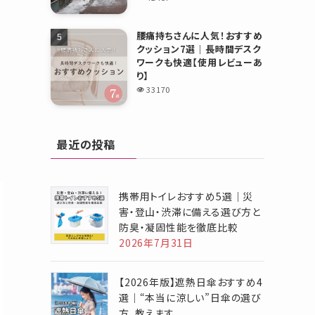
腰痛持ちさんに人気！おすすめ
クッション7選｜長時間デスク
ワークも快適【使用レビューあ
り】
33170
最近の投稿
携帯用トイレおすすめ5選｜災
害・登山・渋滞に備える選び方と
防臭・凝固性能を徹底比較
2026年7月31日
【2026年版】遮熱日傘おすすめ4
選｜“本当に涼しい”日傘の選び
方、教えます