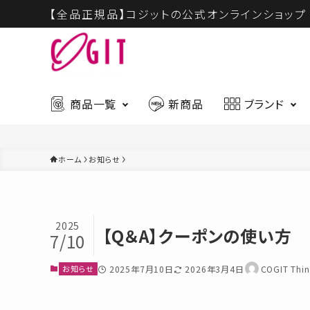
【全品正規品】コジットの公式オンラインショップ
商品一覧
新商品
ブランド
ホーム
お知らせ
ハウスウェア
ビュー
最新入荷アイテムはこちら
2025
ギフト
慶弔商
【Q＆A】クーポンの使い方
CICA
7/10
ハウスウェア
お知らせ
2025年7月10日
2026年3月4日
COGIT Thin
ビューティー