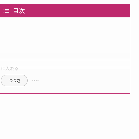
目次
トに入れる
つづき