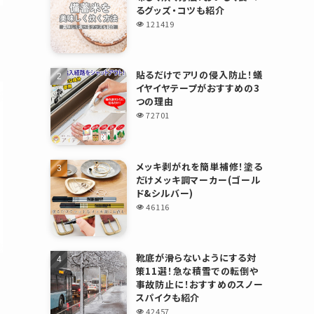
るグッズ・コツも紹介
121419
貼るだけでアリの侵入防止！蟻
イヤイヤテープがおすすめの3
つの理由
72701
メッキ剥がれを簡単補修！塗る
だけメッキ調マーカー(ゴール
ド&シルバー)
46116
靴底が滑らないようにする対
策11選！急な積雪での転倒や
事故防止に！おすすめのスノー
スパイクも紹介
42457