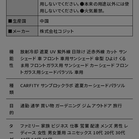
用しないでください。●本来の用途以外には使
用しないでください。●火気厳禁。
■生産国
中国
■メーカー
株式会社コジット
機
放射冷却 遮夏 UV 紫外線 日除け 近赤外線 カット サン
能
シェード 車 フロント 車用サンシェード 傘型 ひよけ くる
性
ま用 フロントガラス用 サンシェード カーシェード フロン
トガラス用シェードパラソル 車用
種
CARFITY サンブロックラボ 遮夏カーシェードパラソル
類
目
通勤 通学 買い物 ガーデニング ジム アウトドア 旅行
的
タ
ファミリー 家族 ビジネス 仕事 営業 配達 メンズ 男性 レ
ー
ディース 女性 男女兼用 ユニセックス 10代 20代 30代