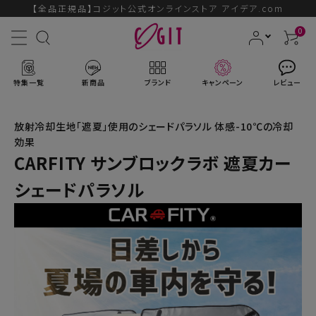
【全品正規品】コジット公式オンラインストア アイデア.com
0
特集一覧
新商品
ブランド
キャンペーン
レビュー
放射冷却生地「遮夏」使用のシェードパラソル 体感-10℃の冷却
効果
CARFITY サンブロックラボ 遮夏カー
ACCOUNT MENU
シェードパラソル
ようこそ ゲスト 様
ログイン
会員登録
ブランドから探す
新商品