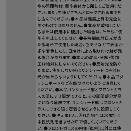
傘の開閉時は、顔や身体から離してご使用くだ
さい。また、中棒がきちんとロックされるまで押
し込んでください。●本品は温度上昇を完全に
防ぐものではありません。●本品が破損してい
るまたは使用中に破損した場合は、ただちに使
用を中止してください。●長時間直射日光が当
たる場所で使用した場合、色あせなどで表面が
多少変色したり、日焼けによる取り付け跡が残
る場合があります。●本品の改造・分解・後加
工は絶対にしないでください。●反射光を防ぐ
ために、使用しない時はサンシェードに直射日
光が当たらないようにしてください。●本品でダ
ッシュボードなどを傷つけないように注意して
ください。●本品サンシェード部とフロントガラ
スの間にすき間ができると、その空間部分が高
温になり危険です。サンシェード部はフロントガ
ラスにできる限り密着させるように設置してく
ださい。●洗えません。汚れた場合は水または
中性洗剤を含ませた布で優しく拭いてくださ
い。●フロントガラスの内側（車内)以外には使