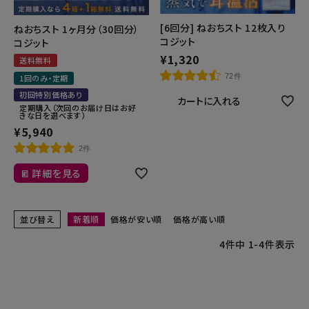
[6回分] ねおちスト 12枚入り
ねおちスト 1ヶ月分（30回分）
コジット
コジット
¥
1,320
送料無料
72件
1回のみ・定期
初回特別価格あり
カートに入れる
定期購入（次回のお届け日はお好
きな日を選べます）
¥
5,940
2件
詳細を見る
並び替え
新着順
価格が安い順
価格が高い順
4
件中
1
-
4
件表示