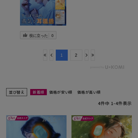
役に立った
0
​1
​2
並び替え
新着順
価格が安い順
価格が高い順
4
件中
1
-
4
件表示