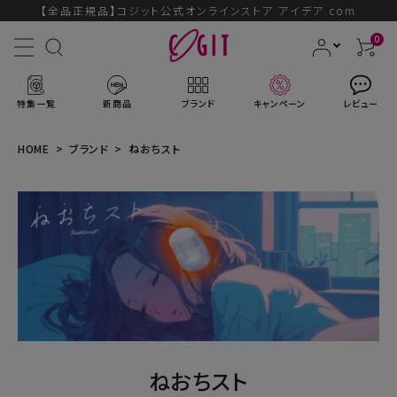
【全品正規品】コジット公式オンラインストア アイデア.com
0
特集一覧
新商品
ブランド
キャンペーン
レビュー
HOME
ブランド
ねおちスト
ACCOUNT MENU
ようこそ ゲスト 様
ログイン
会員登録
ブランドから探す
ねおちスト
新商品