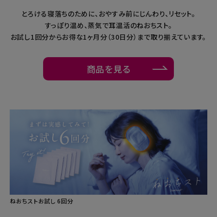
とろける寝落ちのために、おやすみ前にじんわり、リセット。
暑さ・紫外線対策グッズ
すっぽり温め、蒸気で耳温活のねおちスト。
お試し1回分からお得な1ヶ月分（30日分）まで取り揃えています。
推し活グッズ
掃除グッズ
商品を見る
生活雑貨
ビューティー
ボディメイクグッズ
ファッション
アウトドア・トラベル
ねおちストお試し 6回分
インテリア