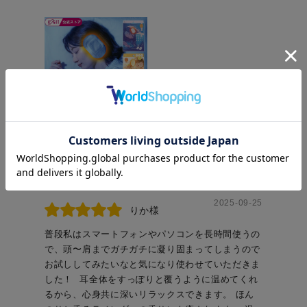
役に立った
0
2025-09-25
りか様
普段私はスマートフォンやパソコンを長時間使うの
で、頭〜肩までガチガチに凝り固まってしまうので
お試ししてみたいなと気になり使わせていただきま
した！ ⁡ 耳全体をすっぽりと覆うように温めてくれ
るから、心身共に深いリラックスできます。 ほん