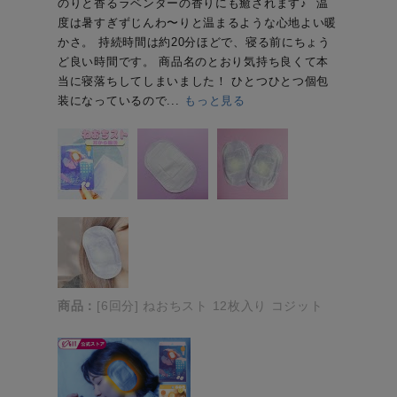
のりと香るラベンダーの香りにも癒されます♪ ⁡ 温
度は暑すぎずじんわ〜りと温まるような心地よい暖
かさ。 持続時間は約20分ほどで、寝る前にちょう
ど良い時間です。 商品名のとおり気持ち良くて本
当に寝落ちしてしまいました！ ひとつひとつ個包
装になっているので...
もっと見る
商品：
[6回分] ねおちスト 12枚入り コジット