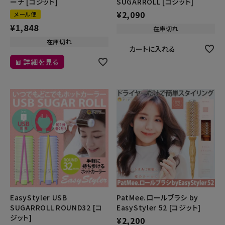
ーチ [コジット]
SUGARROLL [コジット]
¥
2,090
メール便
¥
1,848
在庫切れ
在庫切れ
カートに入れる
詳細を見る
EasyStyler USB
PatMee.ロールブラシ by
SUGARROLL ROUND32 [コ
EasyStyler 52 [コジット]
ジット]
¥
2,200