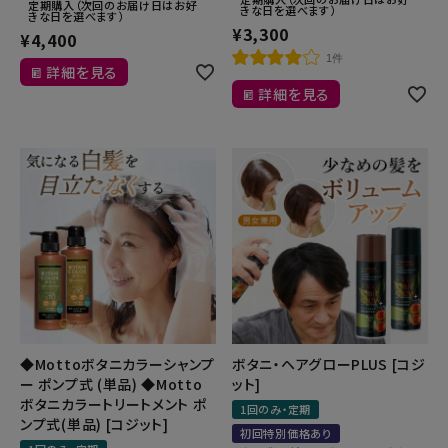
定期購入（次回のお届け日はお好
きな日を選べます）
きな日を選べます）
¥
3,300
¥
4,400
1件
詳細を見る
詳細を見る
◆Mottoボタニカラーシャンプ
ボタニ・ヘアグローPLUS [コジ
ー ポンプ式 (単品) ◆Motto
ット]
ボタニカラートリートメント ポ
1回のみ・定期
ンプ式(単品) [コジット]
初回特別価格あり