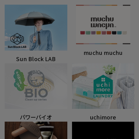
muchu muchu
Sun Block LAB
パワーバイオ
uchimore