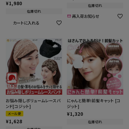
¥
1,980
在庫切れ
在庫切れ
再入荷お知らせ
カートに入れる
お悩み隠しボリュームレースバ
にゃんと簡単!前髪キャット [コ
ンド[コジット]
ジット]
¥
1,320
メール便
¥
1,628
在庫切れ