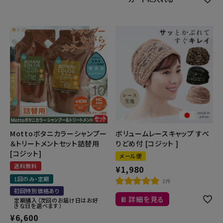
Mottoボタニカラーシャンプー
ボリュームレースキャップ すべ
＆トリートメントセット詰替用
りどめ付 [コジット ]
[コジット]
メール便
送料無料
¥
1,980
1回のみ・定期
1件
初回特別価格あり
詳細を見る
定期購入（次回のお届け日はお好
きな日を選べます）
¥
6,600