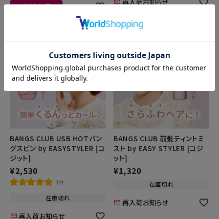
再入荷お知らせ
詳細を見る
BANGS CLUB USB HOTバン
BANGS CLUB 前髪ティントミ
グスピン by EASYSTYLER [コ
スト by EASY STYLER [コジ
ジット]
ット]
¥
2,530
¥
1,320
1件
在庫切れ
在庫切れ
再入荷お知らせ
再入荷お知らせ