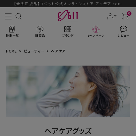
【全品正規品】コジット公式オンラインストア アイデア.com
0
特集一覧
新商品
ブランド
キャンペーン
レビュー
HOME
ビューティー
ヘアケア
ACCOUNT MENU
ようこそ ゲスト 様
ログイン
会員登録
ブランドから探す
ヘアケアグッズ
新商品