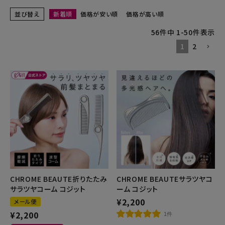
並び替え
新着順
価格が安い順
価格が高い順
健康
56
件中
1
-
50
件表示
1
2
カテゴリ一覧
お悩み解決コラム
INFORMATION
ご利用ガイド
プライバシーポリシー
特定商取引法について
CHROME BEAUTE折りたたみ
CHROME BEAUTEサラツヤコ
会社概要
サラツヤコーム コジット
ーム コジット
お問い合わせ
¥
2,200
メール便
¥
2,200
1件