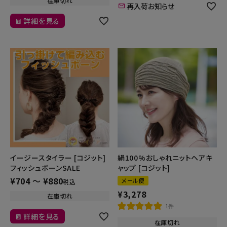
在庫切れ
再入荷お知らせ
詳細を見る
絹100%おしゃれニットヘアキ
イージースタイラー [コジット]
ャップ [コジット]
フィッシュボーンSALE
¥
704
〜
¥
880
メール便
税込
¥
3,278
在庫切れ
1件
詳細を見る
在庫切れ