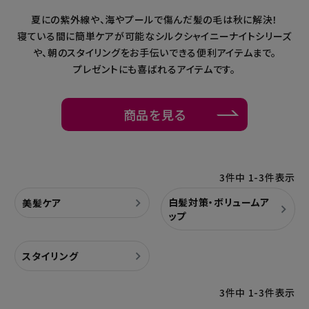
夏にの紫外線や、海やプールで傷んだ髪の毛は秋に解決！
暑さ・紫外線対策グッズ
寝ている間に簡単ケアが可能なシルクシャイニーナイトシリーズ
や、朝のスタイリングをお手伝いできる便利アイテムまで。
推し活グッズ
プレゼントにも喜ばれるアイテムです。
掃除グッズ
商品を見る
生活雑貨
ビューティー
3
件中
1
-
3
件表示
ボディメイクグッズ
白髪対策・ボリュームア
美髪ケア
ップ
ファッション
スタイリング
アウトドア・トラベル
3
件中
1
-
3
件表示
インテリア