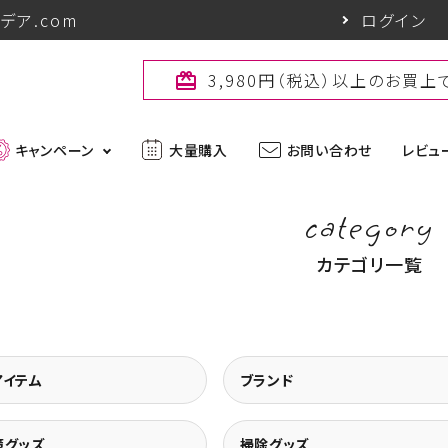
デア.com
ログイン
3,980円（税込）以上のお買
card_giftcard
キャンペーン
大量購入
お問い合わせ
レビュ
category
最新入荷アイテム
カテゴリ一覧
外線対策グッズ
ブランド一覧
ズ
アウトドアグッズ
u
パワーバイオ
uc
Sun Block LAB
アイテム
ブランド
アグッズ
ヘアケアグッズ
策グッズ
掃除グッズ