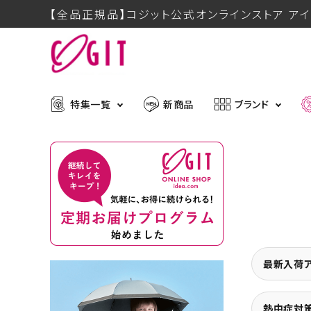
【全品正規品】コジット公式オンラインストア アイ
特集一覧
新商品
ブランド
ACCOUNT MENU
メディア掲載アイテム
暑さ・紫
ようこそ ゲスト 様
推し活グッズ
掃除グッ
muchu much
ログイン
会員登録
最新入荷
防災グッズ
ボディケ
ブランドから探す
熱中症対