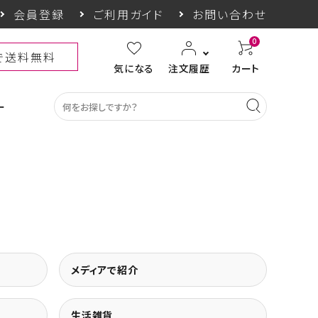
会員登録
ご利用ガイド
お問い合わせ
0
上で送料無料
気になる
注文履歴
カート
ー
カテゴリ一覧
収納グッズ
COGIT防災
himore
THE TOOL LAB
メディアで紹介
ギフト
生活雑貨