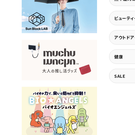
大量購入・法人
新商品
ビューティ
暑さ・紫外線対策グッズ
推し活グッズ
アウトドア
掃除グッズ
健康
生活雑貨
SALE
ビューティー
ボディメイクグッズ
ファッション
アウトドア・トラベル