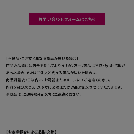
暑さ・紫外線対策グッズ
お問い合わせフォームはこちら
推し活グッズ
掃除グッズ
生活雑貨
【不良品・ご注文と異なる商品が届いた場合】
商品の品質には万全を期しておりますが、万一、商品に不良・破損・汚損が
ビューティー
あった場合、またはご注文と異なる商品が届いた場合は、
商品到着後7日以内
に、お電話またはメールにてご連絡ください。
ボディメイクグッズ
内容を確認のうえ、速やかに交換または返品対応をさせていただきます。
※商品は、ご連絡後4日以内にご返送ください。
ファッション
アウトドア・トラベル
インテリア
【お客様都合による返品・交換】