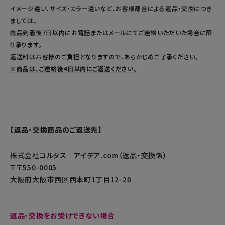
イメージ違い、サイズ・カラー違いなど、お客様都合による返品・交換につき
ましては、
健康
商品到着後7日以内
にお電話またはメールにてご連絡いただいた場合に限
り承ります。
カテゴリ一覧
返送料はお客様のご負担となりますので、あらかじめご了承ください。
※商品は、ご連絡後4日以内にご返送ください。
お悩み解決コラム
INFORMATION
ご利用ガイド
【返品・交換商品のご返送先】
プライバシーポリシー
株式会社コルタス アイデア.com（返品・交換係）
特定商取引法について
〒550-0005
大阪府大阪市西区西本町1丁目12-20
会社概要
お問い合わせ
返品・交換をお受けできない場合