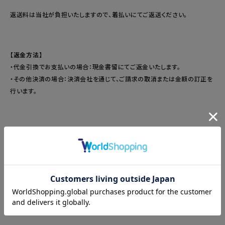
返送料は当社が負担いたしますので、着払いにてご返送ください。
【返金方法】
・代金引換でお支払いの場合：現金書留にてご返金いたします。
・その他決済の場合：決済会社を通じて、ご請求の取消または金額の訂正を
行います。
【お客様都合による返品・交換（お客様負担）】
商品到着後7日以内にご連絡いただいた場合に限り、返品・交換を承ります。
イメージ違い、サイズ・カラー違いなどによる返品・交換の返送料は、お客様
のご負担となります。
※商品は、ご連絡後4日以内にご返送ください。