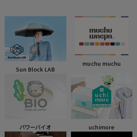
muchu muchu
Sun Block LAB
パワーバイオ
uchimore