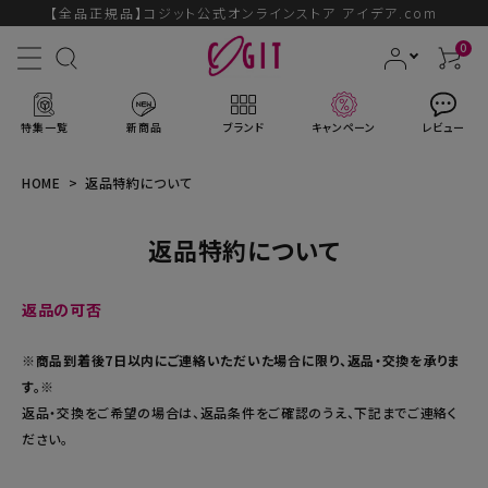
【全品正規品】コジット公式オンラインストア アイデア.com
0
特集一覧
新商品
ブランド
キャンペーン
レビュー
HOME
返品特約について
返品特約について
ACCOUNT MENU
ようこそ ゲスト 様
返品の可否
ログイン
会員登録
※商品到着後7日以内にご連絡いただいた場合に限り、返品・交換を承りま
す。※
ブランドから探す
返品・交換をご希望の場合は、返品条件をご確認のうえ、下記までご連絡く
ださい。
新商品