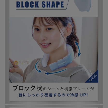
 ╍ ╍ ╍ ╍ ╍ ╍ ╍ ╍ 
╍ ╍ ╍ ╍ ╍ ╍ ╍ ╍ ╍ 
╍ ╍ ╍ ╍ ╍ ╍ 

最後までご覧頂きありが
とうございます😭🧡商品
について気になる事、分
からない事等

皆様のコメント、お待ち
してます◎

╍ ╍ ╍ ╍ ╍ ╍ ╍ ╍ ╍ 
╍ ╍ ╍ ╍ ╍ ╍ ╍ ╍ ╍ 
╍ ╍ ╍ ╍ ╍ 

保存していただくと、

あとから見返す際に便利
です。

╍ ╍ ╍ ╍ ╍ ╍ ╍ ╍ ╍ 
╍ ╍ ╍ ╍ ╍ ╍ ╍ ╍ ╍ 