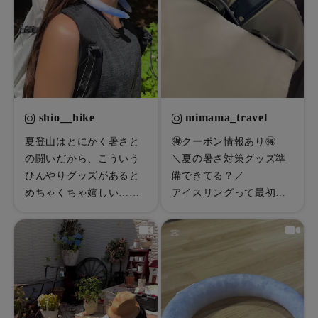
暑さ・紫外線対策グッズ
推し活グッズ
掃除グッズ
shio__hike
mimama_travel
生活雑貨
夏登山はとにかく暑さと
🉐クーポン情報あり🉐

の闘いだから、こういう
＼夏の暑さ対策グッズ準
ビューティー
ひんやりグッズがあると
備できてる？／

めちゃくちゃ嬉しい…🥵
アイスリングって最初は
ボディメイクグッズ
✨

気持ちいいけど

結局すぐ溶けてふにゃふ
ファッション
「COOLOOP」のネック
にゃ…

リング

⁡

アウトドア・トラベル
こういうグッズ始めて使
って思ってない？思って
ったのだけど

るよね？

インテリア
今までなんで使ってなか
私は思ってた！！！🤣
