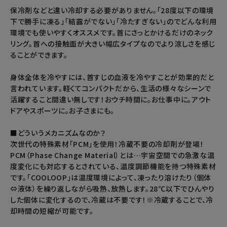
保冷剤などと違い冷却する必要がありません。「28度以下の環境
下で勝手に凍る」「結露がでない」「冷たすぎない」のでどんな利用
環境でも使いやすくオススメです。首にさっとかけるだけのネック
リング。首への接触面が大きい幅広タイプなのでより涼しさを感じ
ることができます。
身体全体を冷やすには、首すじの血液を冷やすことが効果的だと
言われています。軽くてコンパクトだから、生活の様々なシーンで
活躍すること間違い無しです！おウチ時間に。お仕事中に。アウト
ドアやスポーツに。お子さまにも。
■どういうメカニズムなのか？
次世代の特殊素材「PCM」を使用！冷蔵不要の冷却剤が登場！
PCM（Phase Change Material）とは…宇宙空間での急激な温
度変化にも対応するとされている、温度調節機能を持つ特殊素材
です。「COOLOOP」は温度環境によって、凍ったり溶けたり（個体
⇔液体）を繰り返しながら吸熱、放熱します。28℃以下でひんやり
した個体に変化するので、冷蔵は不要です！※冷蔵することで、冷
却時間の短縮が可能です。