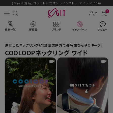
【全品正規品】コジット公式オンラインストア アイデア.com
0
特集一覧
新商品
ブランド
キャンペーン
レビュー
進化したネックリング登場！夏の屋外で長時間ひんやりキープ！
COOLOOPネックリング ワイド
ACCOUNT MENU
ようこそ ゲスト 様
ログイン
会員登録
ブランドから探す
新商品