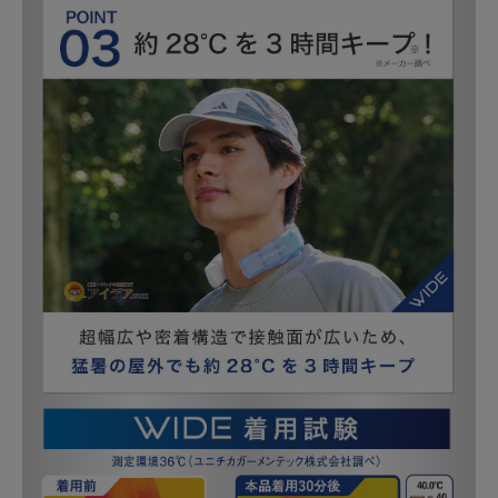
╍ ╍ ╍ ╍ ╍ 

オンラインストアは、

@official_cogit こちらの
URLから。

╍ ╍ ╍ ╍ ╍ ╍ ╍ ╍ ╍ 
╍ ╍ ╍ ╍ ╍ ╍ ╍ ╍ ╍ 
╍ ╍ ╍ ╍ ╍ 

#コジット #cogit #コジッ
ト購入品 #暮らし #主婦 #
雑貨 #便利グッズ #アイ
デア #新商品 

#COOLOOP #ネックリン
グ #猛暑対策 #暑さ対策 #
熱中症対策 #ひんやりグ
ッズ #クール #クールダ
ウン