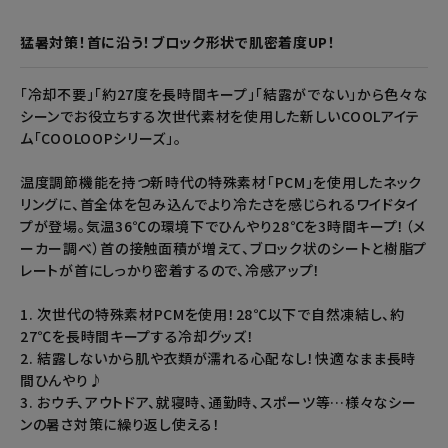
猛暑対策！首に沿う！ブロック形状で肌密着度UP！
「冷却不要」「約27度を長時間キープ」「結露がでない」から色々な
シーンでお役立ちする次世代素材を使用した新しいCOOLアイテ
ム「COOLOOPシリーズ」。
温度調節機能を持つ新時代の特殊素材「PCM」を使用したネック
リングに、首全体を包み込んでより冷たさを感じられるワイドタイ
プが登場。気温36℃の環境下でひんやり28℃を3時間キープ！（メ
ーカー調べ）首の接触面積が増えて、ブロック状のシートと樹脂プ
レートが首にしっかり密着するので、冷感アップ！
1. 次世代の特殊素材PCMを使用！28℃以下で自然凍結し、約
27℃を長時間キープする冷却グッズ！
2. 結露しないから肌や衣類が濡れる心配なし！快適なまま長時
間ひんやり♪
3. おウチ、アウトドア、就寝時、通勤時、スポーツ等…様々なシー
ンの暑さ対策に繰り返し使える！