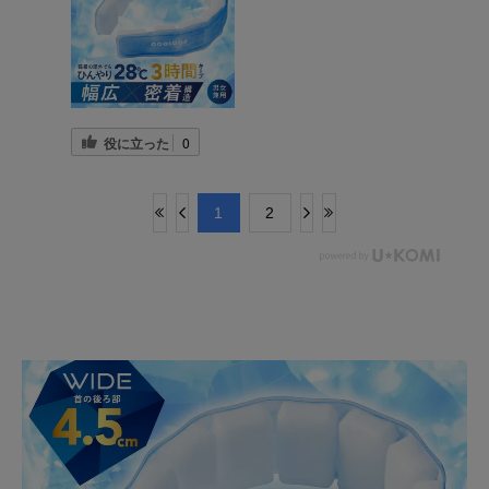
役に立った
0
​1
​2