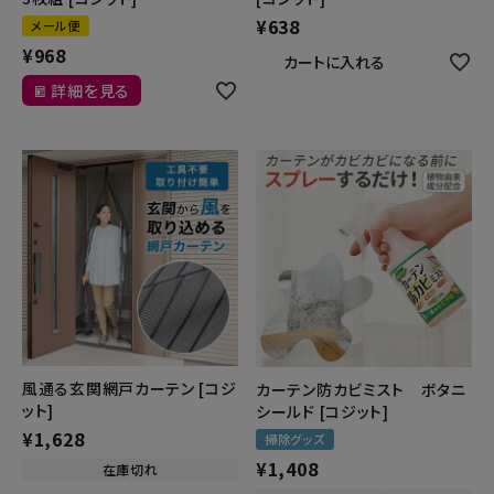
¥
638
メール便
¥
968
カートに入れる
詳細を見る
風通る玄関網戸カーテン [コジ
カーテン防カビミスト ボタニ
ット]
シールド [コジット]
¥
1,628
掃除グッズ
¥
1,408
在庫切れ