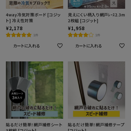
健康
4way冷気対策ボード [コジッ
見えにくい柄入り網戸ﾚｰｽ2.3m
ト] 冷え性対策
2枚組 [コジット]
¥
2,178
¥
1,958
カテゴリ一覧
1件
1件
お悩み解決コラム
カートに入れる
カートに入れる
INFORMATION
ご利用ガイド
プライバシーポリシー
特定商取引法について
会社概要
お問い合わせ
貼るだけ簡単！網戸補修シート
貼るだけ簡単！網戸補修テープ
3枚組 [コジット]
[コジット]