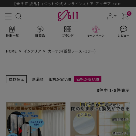
【全品正規品】コジット公式オンラインストア アイデア.com
0
特集一覧
新商品
ブランド
キャンペーン
レビュー
HOME
インテリア
カーテン(断熱レース・ミラー)
ACCOUNT MENU
並び替え
新着順
価格が安い順
価格が高い順
ようこそ ゲスト 様
8
件中
1
-
8
件表示
ログイン
会員登録
ブランドから探す
新商品