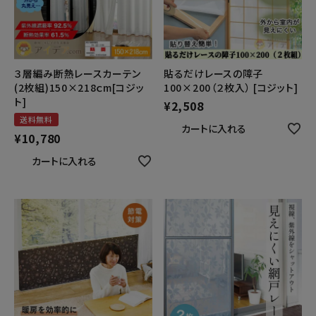
暑さ・紫外線対策グッズ
推し活グッズ
貼るだけレースの障子
３層編み断熱レースカーテン
100×200（２枚入） [コジット]
(2枚組)150×218ｃm[コジッ
掃除グッズ
ト]
¥
2,508
送料無料
カートに入れる
生活雑貨
¥
10,780
カートに入れる
ビューティー
ボディメイクグッズ
ファッション
アウトドア・トラベル
インテリア