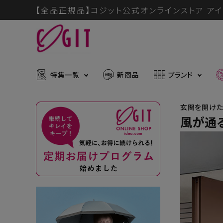
【全品正規品】コジット公式オンラインストア アイ
特集一覧
新商品
ブランド
玄関を開けた
風が通
ACCOUNT MENU
メディア掲載アイテム
暑さ・紫
ようこそ ゲスト 様
推し活グッズ
掃除グッ
muchu much
ログイン
会員登録
防災グッズ
ボディケ
ブランドから探す