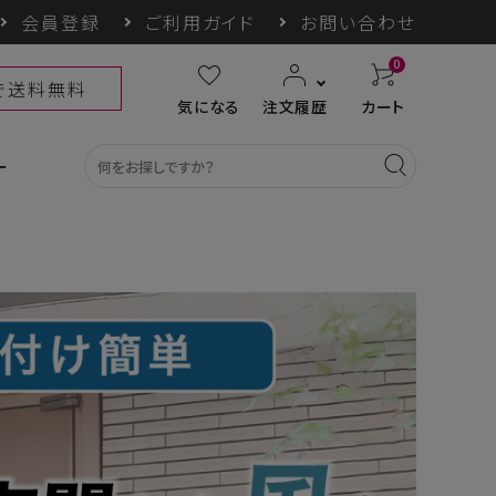
会員登録
ご利用ガイド
お問い合わせ
0
上で送料無料
気になる
注文履歴
カート
ー
カテゴリ一覧
収納グッズ
COGIT防災
himore
THE TOOL LAB
ギフト