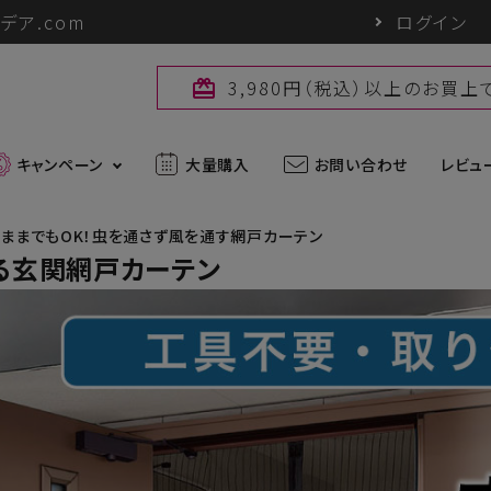
デア.com
ログイン
3,980円（税込）以上のお買
card_giftcard
キャンペーン
大量購入
お問い合わせ
レビュ
ままでもOK！虫を通さず風を通す網戸カーテン
る玄関網戸カーテン
最新入荷アイテム
外線対策グッズ
ブランド一覧
ズ
アウトドアグッズ
u
パワーバイオ
uc
Sun Block LAB
アグッズ
ヘアケアグッズ