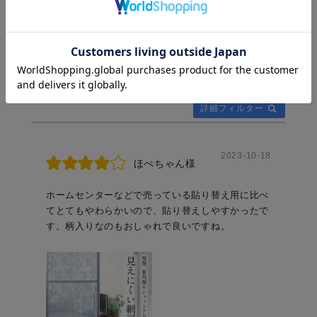
4.00
1件
レビューを書く
日付順 ↓
評価順
いいね数順
購入確認順
写真・動画付き順
詳細フィルター
2023-10-18
ほぺちゃん様
ホームセンターなどで売っている貼り替え用に比べ
てとてもやわらかいので、貼り替えしやすかったで
す。柄入りなのもおしゃれで良いですね。