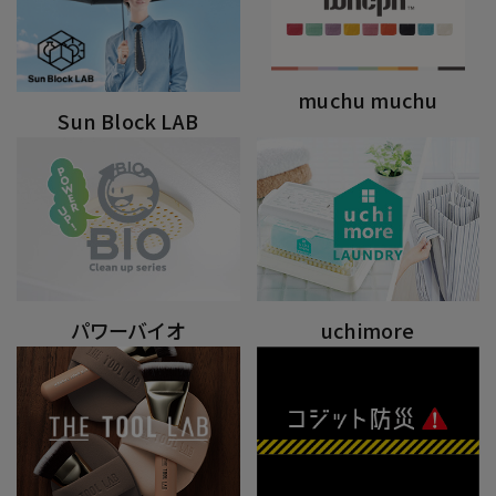
muchu muchu
Sun Block LAB
パワーバイオ
uchimore