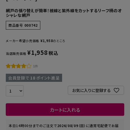
網戸の張り替えが簡単！視線と紫外線をカットするリーフ柄のオ
シャレな網戸
商品番号
000742
¥
1,958
メーカー希望小売価格
のところ
¥
1,958
税込
当店販売価格
1件
会員登録で
18
ポイント進呈
お気に入りに登録する
カートに入れる
本日
14時00分
までのご注文で
2026/08/09（日）
に
通常宅配便
でお届