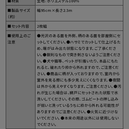
■材質
生地：ポリエステル100％
■製品サイズ
幅95cm×長さ2.3m
（約）
■セット内容
2枚組
■使用上のご
●光沢のある面を外側、柄のある面を部屋側にセ
注意
ットしてください。●ハサミでカットして仕上げるた
め、端がはみ出た状態になります。ご了承くださ
い。●鋭利なもので突き刺さないようご注意くださ
い。●犬や猫等、ペットが引掻いたり、本品にもた
れると、破れたり枠から外れますので、ご注意くだ
さい。●商品に柄が入っておりますので、室内から
室外を見る際にも多少見えにくくなります。●夜間
は外から見えやすくなります。ご注意ください。●汚
れが生じた場合は、網戸にセットされた状態で水
洗いしてください。その際、ゴムビートの押し込み
が弱いと洗っているうちに枠から外れる可能性が
ありますのでご注意ください。●火気に近づけな
いでください。●本来の用途以外には使用しない
でください。