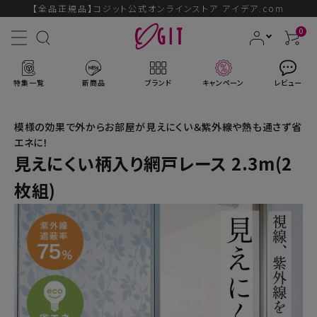
【全品正規品】コジット公式オンラインストア アイデア.com
0
特集一覧
新商品
ブランド
キャンペーン
レビュー
模様の効果で外からお部屋が見えにくい＆紫外線や熱も通さず省
エネに！
見えにくい柄入り網戸レース 2.3m(2
ACCOUNT MENU
枚組)
ようこそ ゲスト 様
ログイン
会員登録
ブランドから探す
新商品