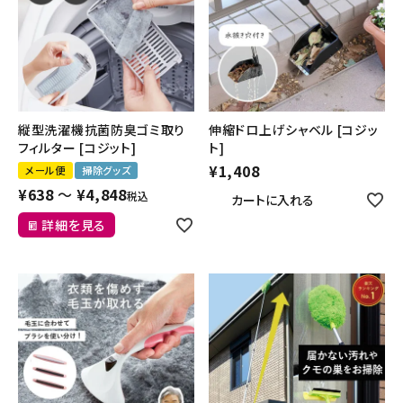
縦型洗濯機抗菌防臭ゴミ取り
伸縮ドロ上げシャベル [コジッ
フィルター [コジット]
ト]
¥
1,408
メール便
掃除グッズ
¥
638
〜
¥
4,848
税込
カートに入れる
詳細を見る