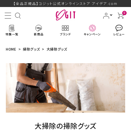
【全品正規品】コジット公式オンラインストア アイデア.com
0
特集一覧
新商品
ブランド
キャンペーン
レビュー
HOME
掃除グッズ
大掃除グッズ
ACCOUNT MENU
ようこそ ゲスト 様
ログイン
会員登録
ブランドから探す
大掃除の掃除グッズ
新商品