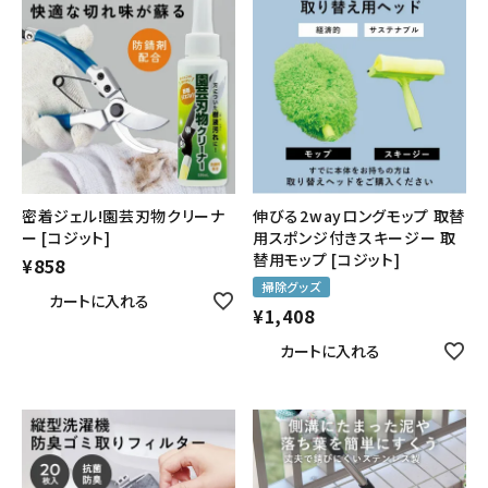
密着ジェル!園芸刃物クリーナ
伸びる2wayロングモップ 取替
ー [コジット]
用スポンジ付きスキージー 取
替用モップ [コジット]
¥
858
掃除グッズ
カートに入れる
¥
1,408
カートに入れる