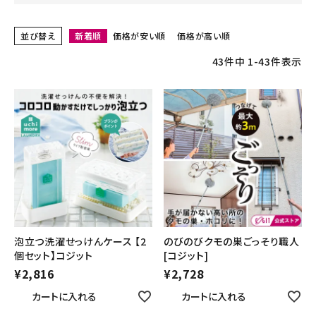
並び替え
新着順
価格が安い順
価格が高い順
43
件中
1
-
43
件表示
泡立つ洗濯せっけんケース 【2
のびのびクモの巣ごっそり職人
個セット】コジット
[コジット]
¥
2,816
¥
2,728
カートに入れる
カートに入れる