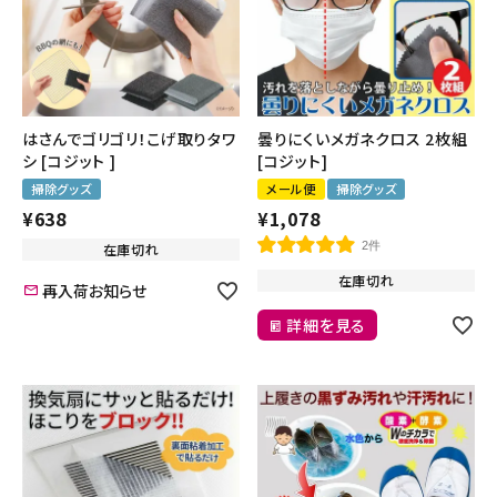
はさんでゴリゴリ！こげ取りタワ
曇りにくいメガネクロス 2枚組
シ [コジット ]
[コジット]
掃除グッズ
メール便
掃除グッズ
¥
638
¥
1,078
2件
在庫切れ
在庫切れ
再入荷お知らせ
詳細を見る