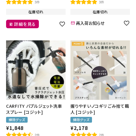
3件
3件
在庫切れ
在庫切れ
再入荷お知らせ
詳細を見る
CARFITY バブルジェット洗車
握りやすいノコギリ ごみ捨て職
スプレー [コジット]
人 [コジット]
掃除グッズ
掃除グッズ
¥
1,848
¥
2,178
2件
2件