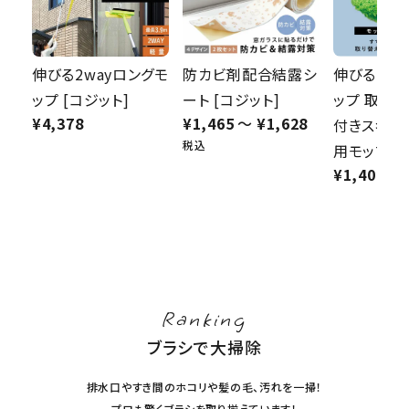
防カビ剤配合結露シ
伸びる2wa
伸びる2wayロングモ
ート [コジット]
ップ 取替
ップ [コジット]
¥
1,465
〜
¥
1,628
¥
4,378
付きスキー
税込
用モップ [
¥
1,408
Ranking
ブラシで大掃除
排水口やすき間のホコリや髪の毛、汚れを一掃！
プロも驚くブラシを取り揃えています！