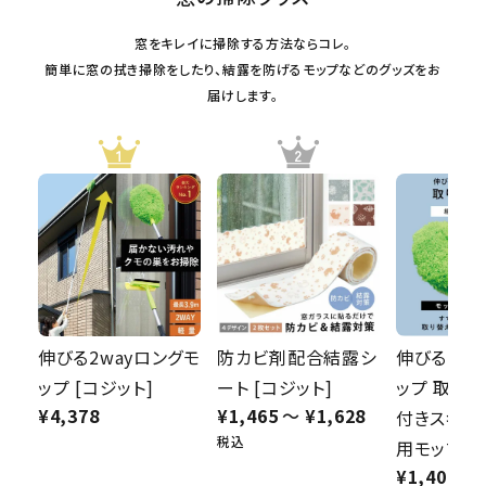
窓をキレイに掃除する方法ならコレ。
簡単に窓の拭き掃除をしたり、結露を防げるモップなどのグッズをお
届けします。
防カビ剤配合結露シ
伸びる2wa
伸びる2wayロングモ
ート [コジット]
ップ 取替
ップ [コジット]
¥
1,465
〜
¥
1,628
¥
4,378
付きスキー
税込
用モップ [
¥
1,408