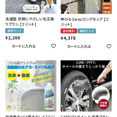
洗濯塾 衣類にやさしい毛玉取
伸びる2wayロングモップ [コ
りブラシ [コジット]
ジット]
掃除グッズ
送料無料
掃除グッズ
¥
2,200
¥
4,378
カートに入れる
カートに入れる
CARFITYホイール洗浄ブラシ
加湿器のつけ置きキレイ [コジ