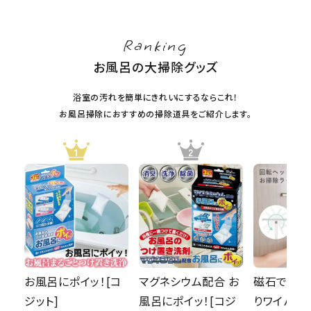
Ranking
お風呂の大掃除グッズ
浴室の汚れを簡単にきれいにするならこれ！
お風呂掃除におすすめの掃除道具をご紹介します。
お風呂にポイッ！[コ
マグネシウム配合 お
磁石でピタ
ジット]
風呂にポイッ！[コジ
りワイパー 