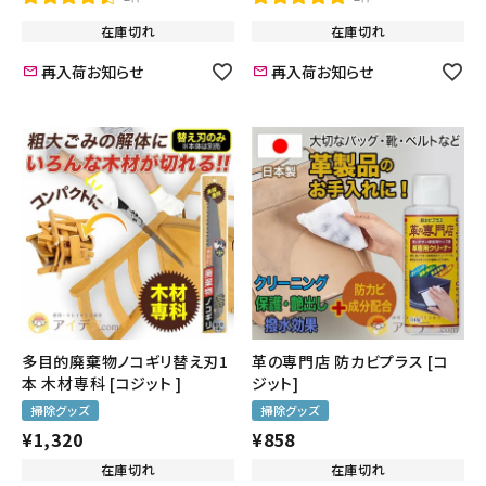
在庫切れ
在庫切れ
再入荷お知らせ
再入荷お知らせ
多目的廃棄物ノコギリ替え刃1
革の専門店 防カビプラス [コ
本 木材専科 [コジット ]
ジット]
掃除グッズ
掃除グッズ
¥
1,320
¥
858
在庫切れ
在庫切れ