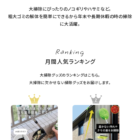
大掃除にぴったりのノコギリやハサミなど。
暑さ・紫外線対策グッズ
粗大ゴミの解体を簡単にできるから年末や長期休暇の時の掃除
に大活躍。
推し活グッズ
掃除グッズ
Ranking
生活雑貨
月間人気ランキング
ビューティー
大掃除グッズのランキングはこちら。
大掃除に欠かせない掃除グッズをお届けします。
ボディメイクグッズ
ファッション
アウトドア・トラベル
インテリア