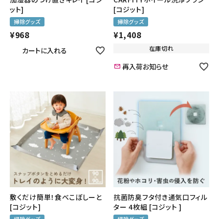
[コジット]
ット]
掃除グッズ
掃除グッズ
¥
1,408
¥
968
在庫切れ
カートに入れる
再入荷お知らせ
敷くだけ簡単！食べこぼしーと
抗菌防臭フタ付き通気口フィル
[コジット]
ター 4枚組 [コジット ]
掃除グッズ
掃除グッズ