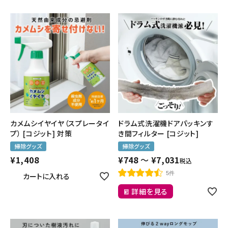
カメムシイヤイヤ（スプレータイ
ドラム式洗濯機ドアパッキンす
プ） [コジット] 対策
き間フィルター [コジット]
掃除グッズ
掃除グッズ
¥
1,408
¥
748
〜
¥
7,031
税込
5件
カートに入れる
詳細を見る