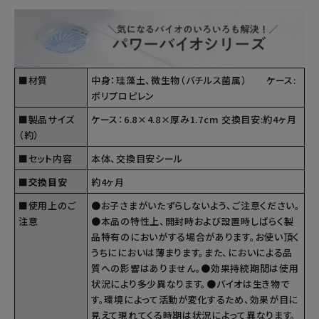
■材質
中身：珪藻土、微生物（バチルス菌属） ケース:
ポリプロピレン
■製品サイズ
ケース：6.8×4.8×厚み1.7cm 交換目安:約4ヶ月
（約）
■セット内容
本体、交換目安シール
■交換目安
約4ヶ月
■使用上のご
●お子さまがいたずらしないよう、ご注意ください。
注意
●本品の特性上、開封時および設置時しばらく製
品特有のにおいがする場合があります。お使い頂く
うちににおいは薄まります。また、においによる品
質への影響はありません。●効果持続期間は使用
状況により多少異なります。●バイオは生き物で
す。環境によって活動が変化するため、効果が目に
見えて現れてくる時期は状況によって異なります。