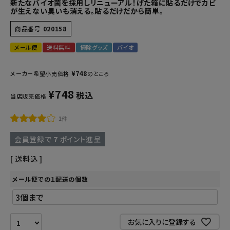
新たなバイオ菌を採用しリニューアル！げた箱に貼るだけでカビ
が生えない臭いも消える。貼るだけだから簡単。
商品番号
020158
メール便
送料無料
掃除グッズ
バイオ
¥
748
メーカー希望小売価格
のところ
¥
748
税込
当店販売価格
1件
会員登録で
7
ポイント進呈
送料込
メール便での１配送の個数
お気に入りに登録する