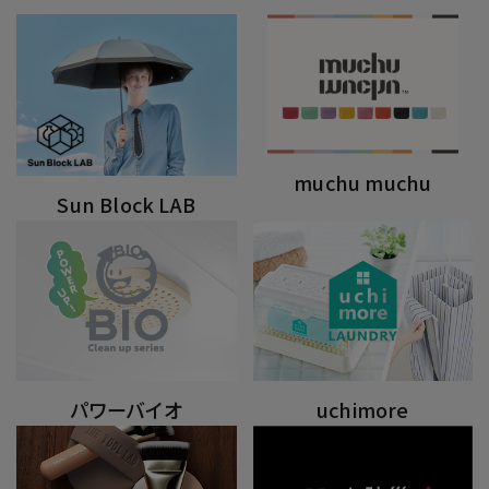
muchu muchu
Sun Block LAB
パワーバイオ
uchimore