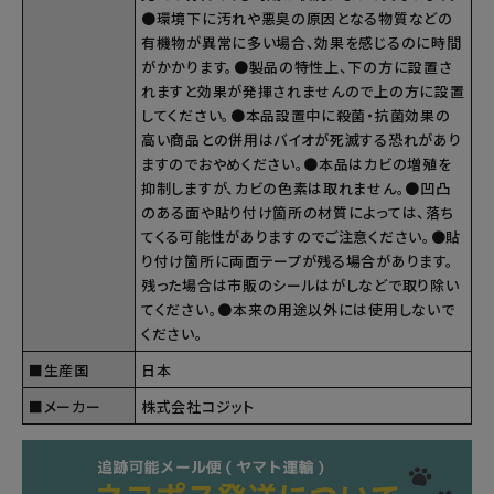
●環境下に汚れや悪臭の原因となる物質などの
有機物が異常に多い場合、効果を感じるのに時間
がかかります。●製品の特性上、下の方に設置さ
れますと効果が発揮されませんので上の方に設置
してください。●本品設置中に殺菌・抗菌効果の
高い商品との併用はバイオが死滅する恐れがあり
ますのでおやめください。●本品はカビの増殖を
抑制しますが、カビの色素は取れません。●凹凸
のある面や貼り付け箇所の材質によっては、落ち
てくる可能性がありますのでご注意ください。●貼
り付け箇所に両面テープが残る場合があります。
残った場合は市販のシールはがしなどで取り除い
てください。●本来の用途以外には使用しないで
ください。
■生産国
日本
■メーカー
株式会社コジット