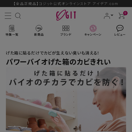
【全品正規品】コジット公式オンラインストア アイデア.com
0
特集一覧
新商品
ブランド
キャンペーン
レビュー
げた箱に貼るだけでカビが生えない臭いも消える！
パワーバイオげた箱のカビきれい
ACCOUNT MENU
ようこそ ゲスト 様
ログイン
会員登録
ブランドから探す
新商品