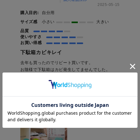
2025-05-15
購入目的:
自分用
サイズ感
小さい
大きい
品質
使いやすさ
お買い得感
下駄箱カビキレイ
去年も買ったのでリピート買いです。
お陰様で下駄箱はカビ発生してませんでした。
これから梅雨なので去年同様効果を期待してます。
シューボックスの天井は壁紙なのでシールを貼ると
跡が残るのが難点