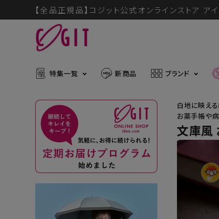
【全品正規品】コジット公式オンラインストア アイ
特集一覧
新商品
ブランド
白地に映える
お薬手帳や病
文庫風
ACCOUNT MENU
メディア掲載アイテム
暑さ・紫
ようこそ ゲスト 様
推し活グッズ
掃除グッ
muchu much
ログイン
会員登録
防災グッズ
ボディケ
ブランドから探す