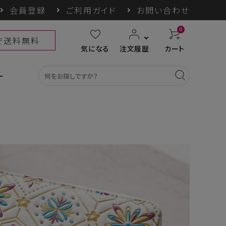
会員登録
ご利用ガイド
お問い合わせ
0
上で送料無料
気になる
注文履歴
カート
ー
カテゴリ一覧
収納グッズ
COGIT防災
himore
THE TOOL LAB
ギフト