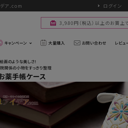
デア.com
ログイン
3,980円（税込）以上のお買
card_giftcard
キャンペーン
大量購入
お問い合わせ
レビュ
絵画のような美しさ！
院関係の小物をすっきり整理
最新入荷アイテム
 お薬手帳ケース
外線対策グッズ
ブランド一覧
ズ
アウトドアグッズ
u
パワーバイオ
uc
Sun Block LAB
アグッズ
ヘアケアグッズ