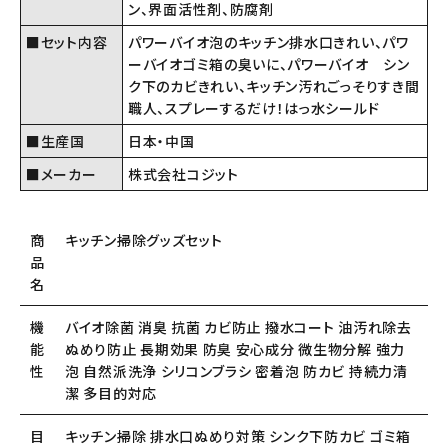
ン、界面活性剤、防腐剤
■セット内容
パワーバイオ泡のキッチン排水口きれい、パワ
ーバイオゴミ箱の臭いに、パワーバイオ シン
ク下のカビきれい、キッチン汚れごっそりすき間
職人、スプレーするだけ！はっ水シールド
■生産国
日本・中国
■メーカー
株式会社コジット
商
キッチン掃除グッズセット
品
名
機
バイオ除菌 消臭 抗菌 カビ防止 撥水コート 油汚れ除去
能
ぬめり防止 長期効果 防臭 安心成分 微生物分解 強力
性
泡 自然派洗浄 シリコンブラシ 密着泡 防カビ 持続力清
潔 多目的対応
目
キッチン掃除 排水口ぬめり対策 シンク下防カビ ゴミ箱