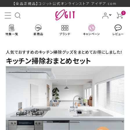
【全品正規品】コジット公式オンラインストア アイデア.com
0
特集一覧
新商品
ブランド
キャンペーン
レビュー
人気でおすすめのキッチン掃除グッズをまとめてお得にしました！
キッチン掃除おまとめセット
ACCOUNT MENU
ようこそ ゲスト 様
ログイン
会員登録
ブランドから探す
新商品