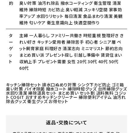
的
臭い対策 油汚れ除去 撥水コーティング 衛生管理 清潔
維持 掃除時短 カビ防止 臭い軽減 スッキリ空間 家事効
率アップ 水回りリセット 毎日清潔 食品まわり清潔 美観
維持 匂いケア 衛生意識向上 快適空間作り
タ
主婦 一人暮らし ファミリー共働き 時短重視 整理好き き
ー
れい好き キッチン愛用者 掃除苦手 初心者 シニア層 ペ
ゲ
ット飼育家庭 料理好き 清潔志向 ミニマリスト 節約志向
ッ
まとめ買い派 プレゼント探し 引越し準備中 賃貸住まい
ト
収納上手 プレゼント需要 女性 20代 30代 40代 50代
60代
キッチン掃除セット 排水口ぬめり対策 シンク下カビ防止 ゴミ箱
臭い対策 バイオ除菌 撥水コート 掃除時短グッズ 台所掃除グッズ
水回り清潔 掃除道具セット まとめ買い セット割 送料無料 コジッ
ト COGIT おすすめキッチンクリーナー 掃除便利アイテム 油汚れ
除去グッズ 衛生グッズ お得セット
返品・交換について