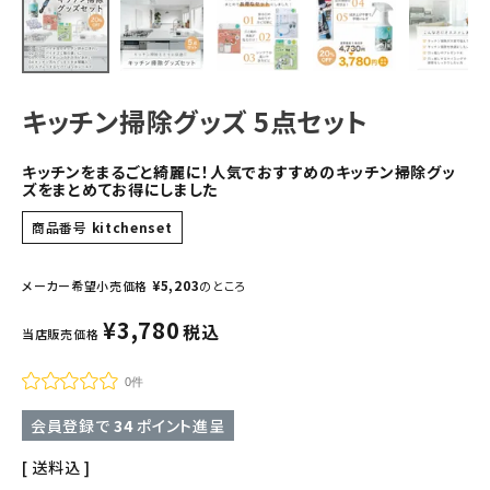
キッチン掃除グッズ 5点セット
キッチンをまるごと綺麗に！人気でおすすめのキッチン掃除グッ
ズをまとめてお得にしました
商品番号
kitchenset
¥
5,203
メーカー希望小売価格
のところ
¥
3,780
税込
当店販売価格
0件
会員登録で
34
ポイント進呈
送料込