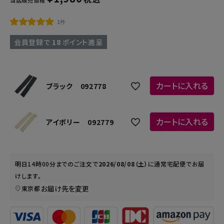
1件
会員登録で
18
ポイント進呈
カートに入れる
ブラック 092778
カートに入れる
アイボリー 092779
明日
14時00分
までのご注文で
2026/08/08（土）
に
通常宅配便
でお届
けします。
お届け先を変更
東京都