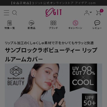
【全品正規品】コジット公式オンラインストア アイデア.com
0
特集一覧
新商品
ブランド
キャンペーン
レビュー
リップル加工のくしゅくしゅ素材で汗をかいてもサラッと快適
サンブロックラボビューティー リップ
ルアームカバ－
ACCOUNT MENU
ようこそ ゲスト 様
ログイン
会員登録
ブランドから探す
新商品