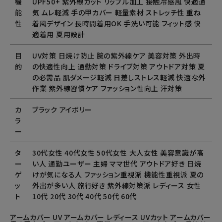
機
UPF50+ 紫外線カット リップル加工 接触冷感風 快適通
能
気 ムレ軽減 手の甲カバー 軽量素材 ストレッチ性 重ね
性
着風デザイン 長時間着用OK 手洗い可能 フィット感 快
適着用 夏用設計
目
UV対策 日焼け防止 腕の紫外線ケア 美容対策 外出時
的
の快適性向上 通勤対策 ドライブ対策 アウトドア対策 夏
の必需品 肌ダメージ軽減 日差しストレス軽減 快適な外
作業 紫外線習慣ケア ファッション性向上 汗対策
カ
ブラック アイボリー
ラ
ー
タ
30代女性 40代女性 50代女性 大人女性 美容意識が高
ー
い人 通勤ユーザー 主婦 ママ世代 アウトドア好き 日焼
ゲ
けが気になる人 ファッション重視派 機能性重視派 夏の
ッ
外出が多い人 旅行好き 紫外線対策派 レディース 女性
ト
10代 20代 30代 40代 50代 60代
アームカバー UV アームカバー レディース UVカット アームカバー