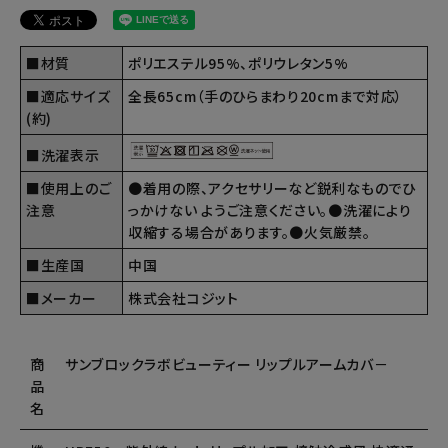
■材質
ポリエステル95%、ポリウレタン5%
■適応サイズ
全長65cm（手のひらまわり20cmまで対応）
(約)
■洗濯表示
■使用上のご
●着用の際、アクセサリーなど鋭利なものでひ
注意
っかけない ようご注意ください。●洗濯により
収縮する場合があります。●火気厳禁。
■生産国
中国
■メーカー
株式会社コジット
商
サンブロックラボビューティー リップルアームカバ－
品
名