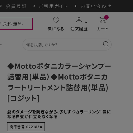
会員登録
ご利用ガイド
お問い合わせ
0
上で送料無料
気になる
注文履歴
カート
ー
◆Mottoボタニカラーシャンプー
詰替用(単品）◆Mottoボタニカ
ラートリートメント詰替用(単品)
カテゴリ一覧
[コジット]
収納グッズ
COGIT防災
himore
THE TOOL LAB
髪のダメージを防ぎながら、少しずつカラーリング！気に
なる白髪が目立たなくなる
ギフト
商品番号
022185a