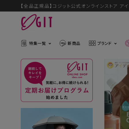
【全品正規品】コジット公式オンラインストア アイ
特集一覧
新商品
ブランド
ACCOUNT MENU
メディア掲載アイテム
暑さ・紫
ようこそ ゲスト 様
推し活グッズ
掃除グッ
muchu much
ログイン
会員登録
防災グッズ
ボディケ
ブランドから探す