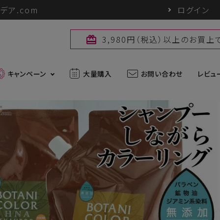
デア.com
ログイン
3,980円（税込）以上のお買
card_giftcard
キャンペーン
大量購入
お問い合わせ
レビュ
最新入荷アイテム
外線対策グッズ
ブランド一覧
ズ
アウトドアグッズ
u
パワーバイオ
uc
Sun Block LAB
アグッズ
ヘアケアグッズ