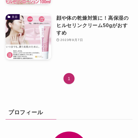
ベビー・キッズ
ギフト
顔や体の乾燥対策に！高保湿の
美容
ヒルセリンクリーム50gがおす
すめ
慶弔商品
2023年9月7日
ブランド
SALE
1
コンテンツ
INFORMATIOM
プロフィール
ご利用ガイド
プライバシーポリシー
特定商取引法について