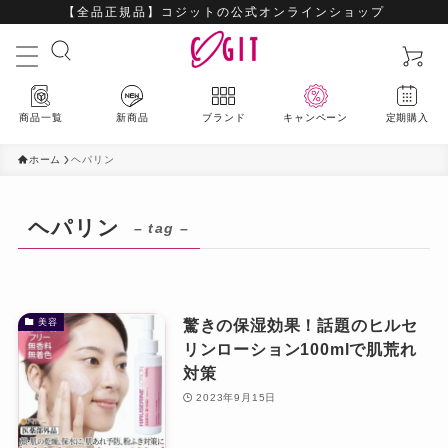
【全品正規品】コジットの公式オンラインショップ
商品一覧
新商品
ブランド
キャンペーン
定期購入
ホーム
ヘパリン
ヘパリン
– tag –
最新入荷アイテムはこちら
ハウスウェア
驚きの保湿効果！話題のヒルセ
美容
リンローション100mlで肌荒れ
ビューティー
対策
2023年9月15日
ファッション