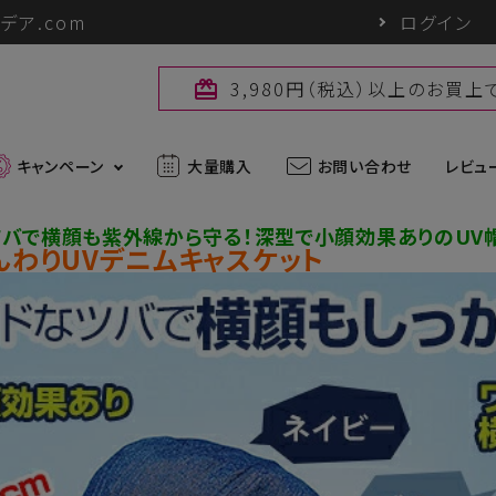
デア.com
ログイン
3,980円（税込）以上のお買
card_giftcard
キャンペーン
大量購入
お問い合わせ
レビュ
ツバで横顔も紫外線から守る！深型で小顔効果ありのUV
んわりUVデニムキャスケット
最新入荷アイテム
外線対策グッズ
ブランド一覧
ズ
アウトドアグッズ
u
パワーバイオ
uc
Sun Block LAB
アグッズ
ヘアケアグッズ