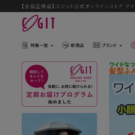
【全品正規品】コジット公式オンラインストア アイ
特集一覧
新商品
ブランド
ワイドな
髪型ふ
ACCOUNT MENU
メディア掲載アイテム
暑さ・紫
ようこそ ゲスト 様
推し活グッズ
掃除グッ
muchu much
ログイン
会員登録
防災グッズ
ボディケ
ブランドから探す