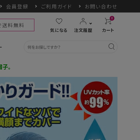
会員登録
ご利用ガイド
お問い合わせ
0
上で送料無料
気になる
注文履歴
カート
ー
帽子。
カテゴリ一覧
収納グッズ
COGIT防災
himore
THE TOOL LAB
ギフト