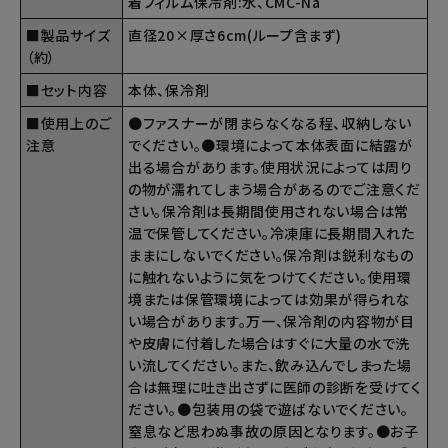
着フィルム保冷剤:水、CMC-Na
■製品サイズ
直径20×厚さ6cm(ループ含まず)
（約）
■セット内容
本体、保冷剤
■使用上のご
●ファスナーが閉まらなくなる程、収納しない
注意
でください。●環境によって本体表面に結露が
出る場合があります。使用状況によっては周り
の物が濡れてしまう場合があるのでご注意くだ
さい。保冷剤は長期間使用されない場合は常
温で保管してください。冷凍庫に長期間入れた
ままにしないでください。保冷剤は鋭利なもの
に触れないように気をつけてください。使用環
境または保管環境によっては効果が得られな
い場合があります。万一、保冷剤の内容物が目
や皮膚に付着した場合はすぐに大量の水で洗
い流してください。また、飲み込んでしまった場
合は無理に吐き出さずに医師の診断を受けてく
ださい。●包装用の袋で遊ばないでください。
窒息など思わぬ事故の原因となります。●お子