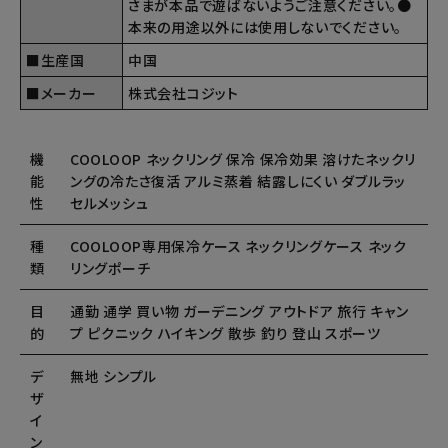
さまが本品で遊ばないようご注意ください。●
本来の用途以外には使用しないでください。
■生産国
中国
■メーカー
株式会社コジット
機
COOLOOP ネックリング 保冷 保冷効果 溶けたネックリ
能
ングの冷たさ復活 アルミ蒸着 結露しにくい ダブルラッ
性
セルメッシュ
種
COOLOOP専用保冷ケース ネックリングケース ネック
類
リングポーチ
目
通勤 通学 買い物 ガーデニング アウトドア 旅行 キャン
的
プ ピクニック ハイキング 散歩 釣り 登山 スポーツ
デ
無地 シンプル
ザ
イ
ン