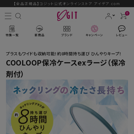
【全品正規品】コジット公式オンラインストア アイデア.com
0
特集一覧
新商品
ブランド
キャンペーン
レビュー
プラスもワイドも収納可能！約8時間持ち運び ひんやりキープ！
COOLOOP保冷ケースexラージ（保冷
剤付）
ACCOUNT MENU
ようこそ ゲスト 様
ログイン
会員登録
ブランドから探す
新商品