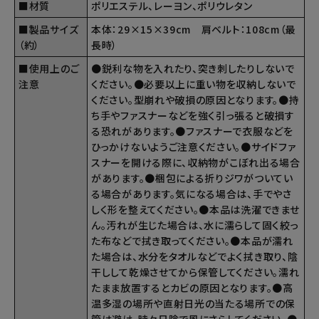
■材質
ポリエステル、レーヨン、ポリウレタン
■製品サイズ
本体：29×15×39cm 肩ベルト：108cm（最
（約）
長時）
■使用上のご
●鋭利な物を入れたり、突き刺したりしないで
注意
ください。●必要以上に重い物を収納しないで
ください。型崩れや破損の原因となります。●持
ち手やファスナーなどを強く引っ張ると破損す
る恐れがあります。●ファスナーで衣服などを
ひっかけないようご注意ください。●サイドファ
スナーを開ける際に、収納物がこぼれ出る場合
があります。●梱包による折りジワがついてい
る場合があります。気になる場合は、手でやさ
しく形を整えてください。●本品は洗濯できませ
ん。汚れが生じた場合は、水に濡らして固く絞っ
た布などで拭き取ってください。●本品が濡れ
た場合は、水分をタオルなどでよく拭き取り、陰
干しして乾燥させてから保管してください。濡れ
たまま放置するとカビの原因となります。●高
温多湿の場所や直射日光の当たる場所での保