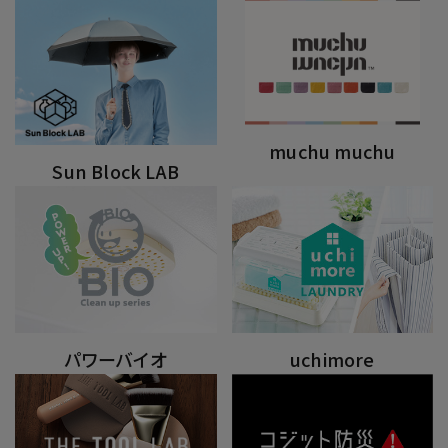
muchu muchu
Sun Block LAB
パワーバイオ
uchimore