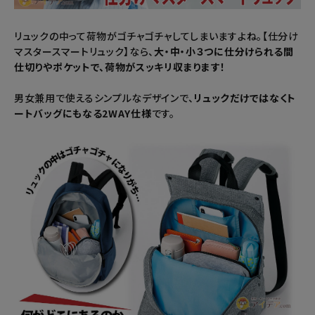
暑さ・紫外線対策グッズ
リュックの中って荷物がゴチャゴチャしてしまいますよね。【仕分け
マスタースマートリュック】なら、
大・中・小３つに仕分けられる間
推し活グッズ
仕切りやポケットで、荷物がスッキリ収まります！
掃除グッズ
男女兼用で使えるシンプルなデザインで、
リュックだけではなくト
ートバッグにもなる2WAY仕様
です。
生活雑貨
ビューティー
ボディメイクグッズ
ファッション
アウトドア・トラベル
インテリア