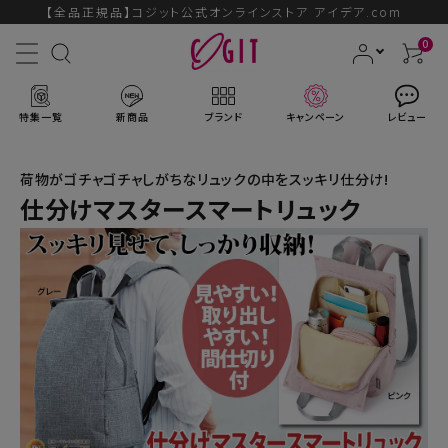
【全品正規品】コジット公式オンラインストア アイデア.com
0
特集一覧
新商品
ブランド
キャンペーン
レビュー
荷物がゴチャゴチャしがちなリュックの中をスッキリ仕分け!
仕分けマスタースマートリュック
ACCOUNT MENU
ようこそ ゲスト 様
ログイン
会員登録
ブランドから探す
新商品