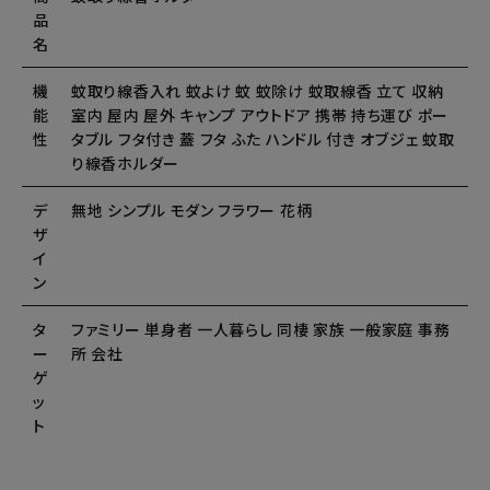
品
名
機
蚊取り線香入れ 蚊よけ 蚊 蚊除け 蚊取線香 立て 収納
能
室内 屋内 屋外 キャンプ アウトドア 携帯 持ち運び ポー
性
タブル フタ付き 蓋 フタ ふた ハンドル 付き オブジェ 蚊取
り線香ホルダー
デ
無地 シンプル モダン フラワー 花柄
ザ
イ
ン
タ
ファミリー 単身者 一人暮らし 同棲 家族 一般家庭 事務
ー
所 会社
ゲ
ッ
ト