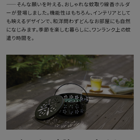
——そんな願いを叶える、おしゃれな蚊取り線香ホルダ
ーが登場しました。機能性はもちろん、インテリアとして
健康
も映えるデザインで、和洋問わずどんなお部屋にも自然
になじみます。季節を楽しむ暮らしに、ワンランク上の蚊
カテゴリ一覧
遣り時間を。
お悩み解決コラム
INFORMATION
ご利用ガイド
プライバシーポリシー
特定商取引法について
会社概要
お問い合わせ