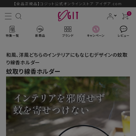
【全品正規品】コジット公式オンラインストア アイデア.com
0
特集一覧
新商品
ブランド
キャンペーン
レビュー
和風、洋風どちらのインテリアにもなじむデザインの蚊取
り線香ホルダー
蚊取り線香ホルダー
ACCOUNT MENU
ようこそ ゲスト 様
ログイン
会員登録
ブランドから探す
新商品