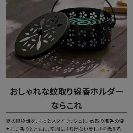
暑さ・紫外線対策グッズ
推し活グッズ
掃除グッズ
生活雑貨
ビューティー
ボディメイクグッズ
おしゃれな蚊取り線香ホルダー
ファッション
ならこれ
アウトドア・トラベル
夏の風物詩を、もっとスタイリッシュに。蚊取り線香の懐
かしい香りとともに、空間にさりげない美しさを添える
インテリア