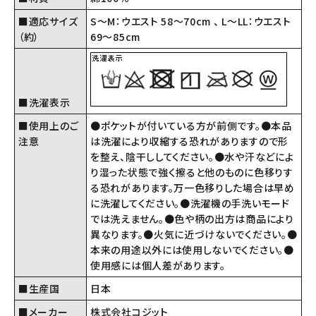
■適応サイズ
S～M：ウエスト 58～70cm 、 L～LL：ウエスト
（約）
69～85cm
■洗濯表示
■使用上のご
●ポケットが付いている方が前側です。●本品
注意
は洗濯により収縮する恐れがありますので形
を整え、陰干ししてください。●水や汗などによ
り湿った状態で強く擦ると他のものに色移りす
る恐れがあります。万一色移りした場合は早め
に洗濯してください。●洗濯機の手洗いモード
では洗えません。●色や柄の出方は商品により
異なります。●火気に近づけないでください。●
本来の用途以外には使用しないでください。●
使用感には個人差があります。
■生産国
日本
■メーカー
株式会社コジット