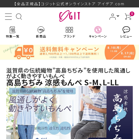
【全品正規品】コジット公式オンラインストア アイデア.com
0
特集一覧
新商品
ブランド
キャンペーン
レビュー
滋賀県の伝統織物”高島ちぢみ”を使用した風通し
がよく動きやすいもんぺ
高島ちぢみ 涼感もんぺ S-M、L-LL
ACCOUNT MENU
ようこそ ゲスト 様
ログイン
会員登録
ブランドから探す