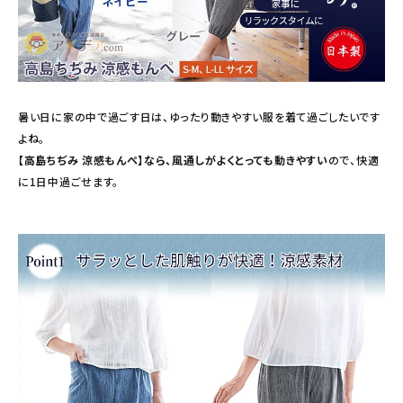
新商品
暑さ・紫外線対策グッズ
暑い日に家の中で過ごす日は、ゆったり動きやすい服を着て過ごしたいです
推し活グッズ
よね。
【高島ちぢみ 涼感もんぺ】なら、風通しがよくとっても動きやすい
ので、快適
掃除グッズ
に1日中過ごせます。
生活雑貨
ビューティー
ボディメイクグッズ
ファッション
アウトドア・トラベル