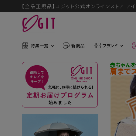
【全品正規品】コジット公式オンラインストア アイ
特集一覧
新商品
ブランド
赤ちゃんを
肩まで
ACCOUNT MENU
メディア掲載アイテム
暑さ・紫
ようこそ ゲスト 様
推し活グッズ
掃除グッ
muchu much
ログイン
会員登録
防災グッズ
ボディケ
ブランドから探す