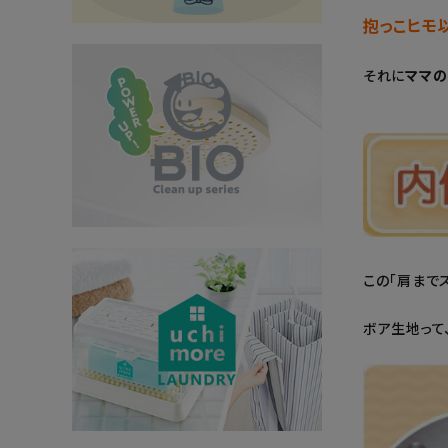
抱っこヒモ
インテリア
それに
ママの
健康
カテゴリ一覧
お悩み解決コラム
INFORMATION
この「肩まで
ご利用ガイド
プライバシーポリシー
ボア生地って
特定商取引法について
会社概要
お問い合わせ