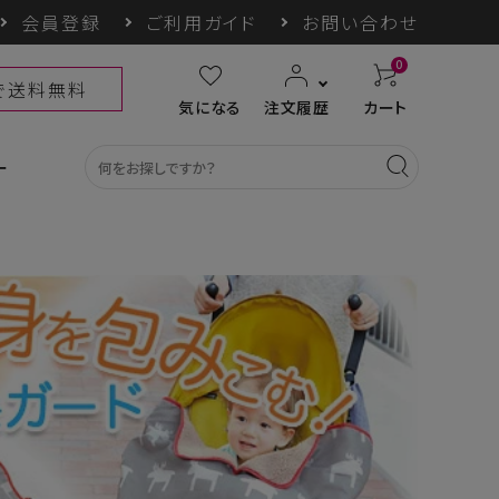
会員登録
ご利用ガイド
お問い合わせ
0
上で送料無料
気になる
注文履歴
カート
ー
カテゴリ一覧
収納グッズ
COGIT防災
himore
THE TOOL LAB
ギフト