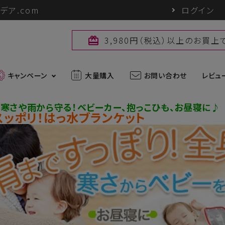
デア.com
ログイン
3,980円（税込）以上のお買
card_giftcard
キャンペーン
大量購入
お問い合わせ
レビュ
寒さや雨から守る！ベビーカー、抱っこひも、お昼寝に♪
スッポリ！はっ水ブランケット
最新入荷アイテム
外線対策グッズ
ブランド一覧
ズ
アウトドアグッズ
u
パワーバイオ
uc
Sun Block LAB
アグッズ
ヘアケアグッズ