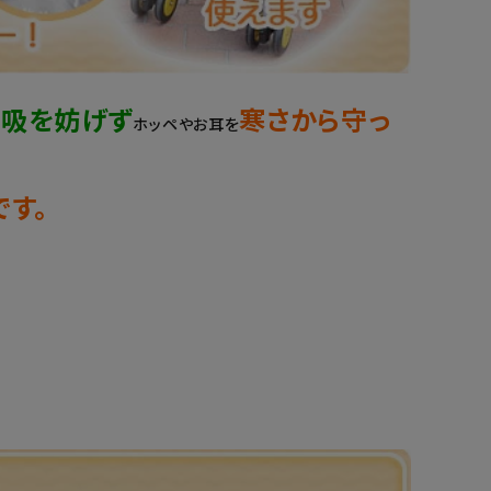
呼吸を妨げず
寒さから守っ
ホッペやお耳を
す。