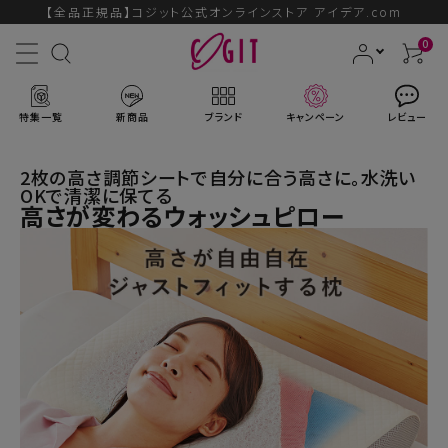
【全品正規品】コジット公式オンラインストア アイデア.com
0
特集一覧
新商品
ブランド
キャンペーン
レビュー
2枚の高さ調節シートで自分に合う高さに。水洗い
OKで清潔に保てる
高さが変わるウォッシュピロー
ACCOUNT MENU
ようこそ ゲスト 様
ログイン
会員登録
ブランドから探す
新商品