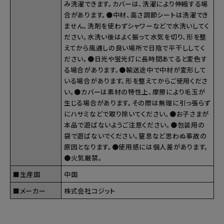
み洗濯できます。カバーは、洗濯により伸縮する場
合があります。●中材、高さ調節シートは洗濯でき
ません。洗剤を使わずシャワーなどで水洗いしてく
ださい。水洗い後はよく振って水気を切り、形を整
えてから風通しの良い場所で日陰で平干ししてく
ださい。●日光や蛍光灯に長時間あてると変色す
る場合があります。●輸送途中で中材が変形して
いる場合があります。形を整えてからご使用くださ
い。●カバーは素材の特性上、摩擦により毛玉が
生じる場合があります。その際は無理に引っ張らず
にハサミなどで取り除いてください。●お子さまが
本品で遊ばないようご注意ください。●包装用の
袋で遊ばないでください。窒息など思わぬ事故の
原因となります。●使用感には個人差があります。
●火気厳禁。
■生産国
中国
■メーカー
株式会社コジット