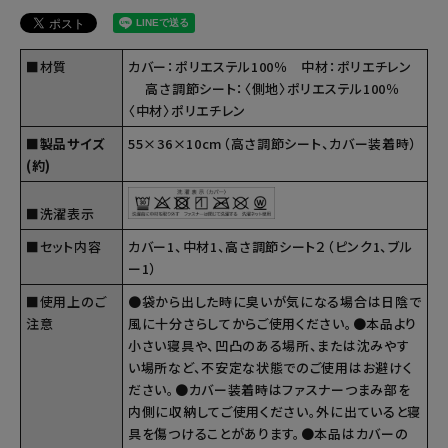
■材質
カバー：ポリエステル100％ 中材：ポリエチレン
高さ調節シート：〈側地〉ポリエステル100％
〈中材〉ポリエチレン
■製品サイズ
55×36×10cm（高さ調節シート、カバー装着時）
(約)
■洗濯表示
■セット内容
カバー1、中材1、高さ調節シート２（ピンク1、ブル
ー1）
■使用上のご
●袋から出した時に臭いが気になる場合は日陰で
注意
風に十分さらしてからご使用ください。●本品より
小さい寝具や、凹凸のある場所、または沈みやす
い場所など、不安定な状態でのご使用はお避けく
ださい。●カバー装着時はファスナーつまみ部を
内側に収納してご使用ください。外に出ていると寝
具を傷つけることがあります。●本品はカバーの