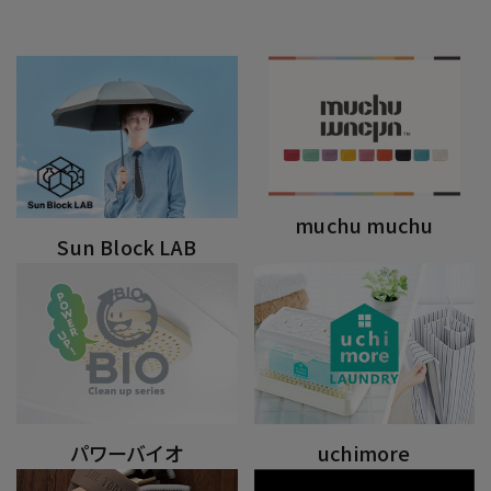
muchu muchu
Sun Block LAB
パワーバイオ
uchimore