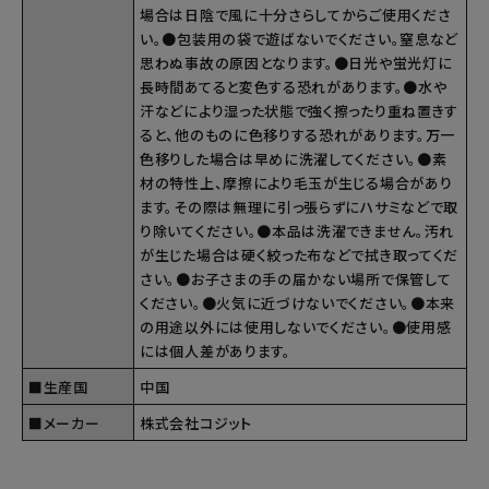
場合は日陰で風に十分さらしてからご使用くださ
い。●包装用の袋で遊ばないでください。窒息など
思わぬ事故の原因となります。●日光や蛍光灯に
長時間あてると変色する恐れがあります。●水や
汗などにより湿った状態で強く擦ったり重ね置きす
ると、他のものに色移りする恐れがあります。万一
色移りした場合は早めに洗濯してください。●素
材の特性上、摩擦により毛玉が生じる場合があり
ます。その際は無理に引っ張らずにハサミなどで取
り除いてください。●本品は洗濯できません。汚れ
が生じた場合は硬く絞った布などで拭き取ってくだ
さい。●お子さまの手の届かない場所で保管して
ください。●火気に近づけないでください。●本来
の用途以外には使用しないでください。●使用感
には個人差があります。
■生産国
中国
■メーカー
株式会社コジット