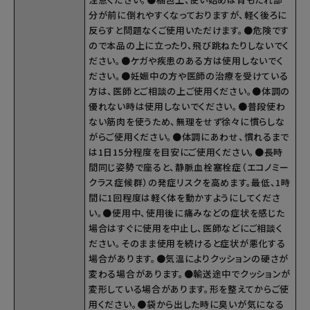
分が前に倒れやすくなっておりますが、軽く後ろに
反らすと問題なくご使用いただけます。●危険です
ので本品の上に立ったり、飛び跳ねたりしないでく
ださい。●ケガや疾患のある方は使用しないでく
ださい。●妊娠中の方や医師の治療を受けている
方は、医師とご相談の上ご使用ください。●体調の
優れない時は使用しないでください。●普段使わ
ない筋肉を使うため、無理をせず徐々に慣らしな
がらご使用ください。●体調にあわせ、慣れるまで
は1日15分程度を目安にご使用ください。●長時
間同じ姿勢で座ると、静脈血栓塞栓症（エコノミー
クラス症候群）の発症リスクを高めます。最低、1時
間に1回程度は軽く体を動かすようにしてくださ
い。●使用中、使用後に痛みなどの症状を感じた
場合はすぐに使用を中止し、医師などにご相談く
ださい。そのまま使用を続けると症状が悪化する
場合があります。●気温によりクッションの硬さが
変わる場合があります。●輸送途中でクッションが
変形している場合があります。形を整えてからご使
用ください。●袋から出した時に臭いが気になる