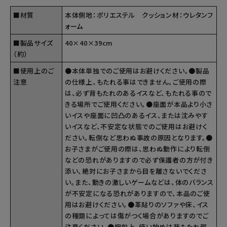
■材質
本体側地：ポリエステル クッション材：ウレタンフ
ォーム
■製品サイズ
40×40×39cm
（約）
■使用上のご
●本体単独でのご使用はお避けください。●製品
注意
の仕様上、もたれる事はできません。ご使用の際
は、必ず背もたれのあるイスなど、もたれる事ので
きる場所でご使用ください。●座面が本品より小さ
いイスや座面に凹凸のあるイス、または沈みやす
いイスなど、不安定な状態でのご使用はお避けく
ださい。転倒など思わぬ事故の原因となります。●
お子さまがご使用の際は、思わぬ動作により転倒
などの恐れがありますので必ず保護者の方が付き
添い、絶対にお子さまから目を離さないでくださ
い。また、動きの激しいゲームなどは、体のバランス
が不安定になる恐れがありますので、本品のご使
用はお避けください。●革貼りのソファや床、イス
の種類によっては傷がつく場合がありますのでご
注意ください。●梱包上、使い始めは背もたれ部