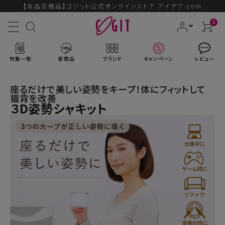
【全品正規品】コジット公式オンラインストア アイデア.com
0
特集一覧
新商品
ブランド
キャンペーン
レビュー
座るだけで美しい姿勢をキープ！体にフィットして
猫背を改善
３D姿勢シャキット
ACCOUNT MENU
ようこそ ゲスト 様
ログイン
会員登録
ブランドから探す
新商品