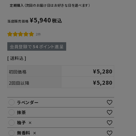
定期購入（次回のお届け日はお好きな日を選べます）
¥
5,940
税込
当店販売価格
2件
会員登録で
54
ポイント進呈
送料込
¥
5,280
初回価格
¥
5,280
2回目以降
ラベンダー
抹茶
柚子
×
無香料
×