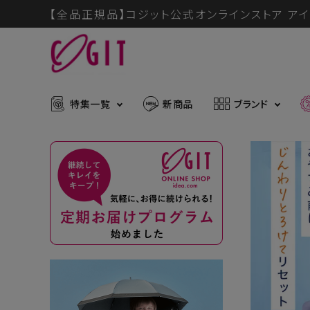
【全品正規品】コジット公式オンラインストア アイ
特集一覧
新商品
ブランド
ACCOUNT MENU
メディア掲載アイテム
暑さ・紫
ようこそ ゲスト 様
推し活グッズ
掃除グッ
muchu much
ログイン
会員登録
防災グッズ
ボディケ
ブランドから探す