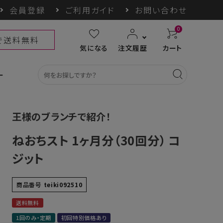
会員登録
ご利用ガイド
お問い合わせ
0
上で送料無料
気になる
注文履歴
カート
ー
王様のブランチで紹介！
ねおちスト 1ヶ月分（30回分） コ
カテゴリ一覧
ジット
収納グッズ
COGIT防災
himore
THE TOOL LAB
商品番号
teiki092510
ギフト
送料無料
1回のみ・定期
初回特別価格あり