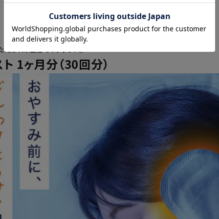
たたか、耳温活でリラックス。
ト 1ヶ月分（30回分）