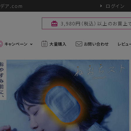
デア.com
ログイン
3,980円（税込）以上のお買
card_giftcard
キャンペーン
大量購入
お問い合わせ
レビュ
最新入荷アイテム
外線対策グッズ
ブランド一覧
ズ
アウトドアグッズ
u
パワーバイオ
uc
Sun Block LAB
アグッズ
ヘアケアグッズ