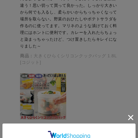
違う！思い切って買って良かった。しっかり大きい
から何でも入るし、柔らかいからちっちゃくなって
場所を取らない。野菜のおひたしやポテトサラダを
作るのに使ってます。マリネのような漬けておく料
理にはホントに便利です。カレーを入れたらちょっ
と染まっちゃったけど、つけ置きしたらキレイにな
りました～
商品：
大きくひらくシリコンクックバッグ 1.8L
[コジット]
役に立った
0