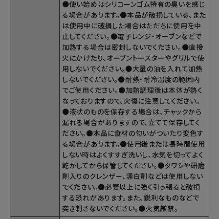
●使い始めはシリコーンゴム特有の臭いを感じ
る場合があります。●本品が破損している、また
は使用中に破損した場合はただちに使用を中
止してください。●電子レンジ・オーブンなどで
加熱する場合は密封しないでください。●直接
火にかけたり、オーブントースターやグリルで使
用しないでください。●大量の油を入れて加熱
しないでください。●耐熱・耐冷温度の範囲内
でご使用ください。●加熱調理後は本体が熱く
なっておりますので、火傷に注意してください。
●液状のものを保存する場合は、チャックから
漏れる場合がありますので、立てて保存してく
ださい。●本品に食材の匂いがついたり変色す
る場合があります。●使用後または長時間使用
しない時はよくすすぎ洗いし、水気を切ってよく
乾かしてから保管してください。●タワシや研磨
剤入りのクレンザー、漂白剤などは使用しない
でください。●必要以上に強く引っ張ると破損
する恐れがあります。また、鋭利なものなどで
突き刺さないでください。●火気厳禁。