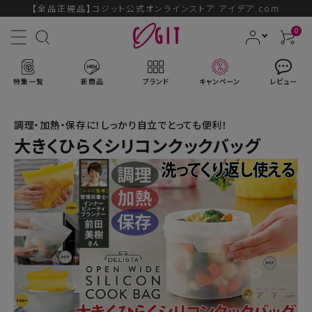
【全品正規品】コジット公式オンラインストア アイデア.com
0
特集一覧
新商品
ブランド
キャンペーン
レビュー
調理・加熱・保存に！しっかり自立でとっても便利！
大きくひらくシリコンクックバッグ
ACCOUNT MENU
ようこそ ゲスト 様
ログイン
会員登録
ブランドから探す
新商品