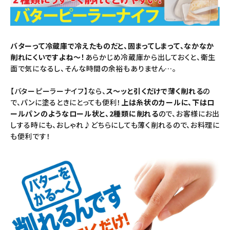
暑さ・紫外線対策グッズ
推し活グッズ
バターって冷蔵庫で冷えたものだと、固まってしまって、なかなか
削れにくいですよね～！
あらかじめ冷蔵庫から出しておくと、衛生
面で気になるし、そんな時間の余裕もありません…。
掃除グッズ
【バターピーラーナイフ】なら、
ス〜ッと引くだけで薄く削れる
の
生活雑貨
で、パンに塗るときにとっても便利！
上は糸状のカールに、下はロ
ールパンのようなロール状と、2種類に削れる
ので、お客様にお出
ビューティー
しする時にも、おしゃれ♪どちらにしても薄く削れるので、お料理に
も便利です！
ボディメイクグッズ
ファッション
アウトドア・トラベル
インテリア