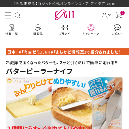
【全品正規品】コジット公式オンラインストア アイデア.com
0
特集一覧
新商品
ブランド
キャンペーン
レビュー
日本TV「有吉ゼミ」、NHK「まちかど情報室」で紹介されました！
冷蔵庫で固くなったバターも、スッと引くだけで簡単に削れる!!
バターピーラーナイフ
ACCOUNT MENU
ようこそ ゲスト 様
ログイン
会員登録
ブランドから探す
新商品