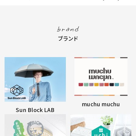
brand
ブランド
muchu muchu
Sun Block LAB