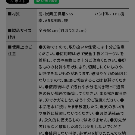
■材質
刃：炭素工具鋼SK5 ハンドル：TPE樹
脂、ABS樹脂、鉄
■製品サイズ
全長50cm（刃渡り２２cm）
(約)
■使用上のご
●刃物ですので、取り扱いや保管には十分ご注意
注意
ください。●使用時は必ず安全手袋とゴーグルを
着用し、ケガや事故には十分ご注意ください。●切
るものの材質や形状により、切断しにくいものや、
切断できないものがあります。破損やケガの原因と
なりますので、無理に切断することはお避けくださ
い。●使用後は必ず汚れや水分を拭き取って通気
性の良い場所で保管してください。また拭き取る際
は、刃でケガをしないよう十分ご注意ください。●
本品を水に浸けたまま放置したり、湿気の多い所
や屋外に放置しないでください。●刃は消耗品で
す。永久的に使えるものではありません。●刃先が
欠けるなど破損した場合は使用しないでくださ
い。●使用しない時は、必ず刃を折りたたんで収納