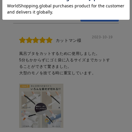
日付順 ↓
評価順
いいね数順
購入確認順
写真・動画付き順
詳細フィルター
2023-10-19
カットマン様
風呂ブタをカットするために使用しました。
5分もかからずにゴミ袋に入るサイズまでカットす
ることができて驚きました。
大型のモノを捨てる時に重宝しています。