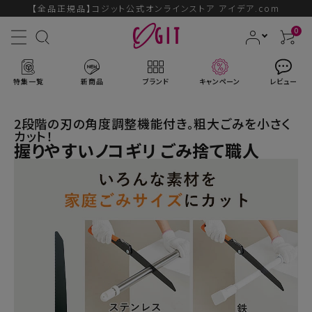
【全品正規品】コジット公式オンラインストア アイデア.com
0
特集一覧
新商品
ブランド
キャンペーン
レビュー
2段階の刃の角度調整機能付き。粗大ごみを小さく
カット！
握りやすいノコギリ ごみ捨て職人
ACCOUNT MENU
ようこそ ゲスト 様
ログイン
会員登録
ブランドから探す
新商品