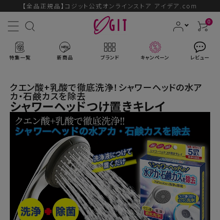
【全品正規品】コジット公式オンラインストア アイデア.com
0
特集一覧
新商品
ブランド
キャンペーン
レビュー
クエン酸+乳酸で徹底洗浄！シャワーヘッドの水ア
カ・石鹸カスを除去
シャワーヘッドつけ置きキレイ
ACCOUNT MENU
ようこそ ゲスト 様
ログイン
会員登録
ブランドから探す
新商品