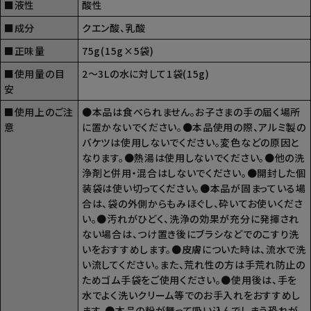
■液性
酸性
■成分
クエン酸、乳酸
■正味量
75g(15g×5袋)
■使用量の目
2～3Lの水に対して1袋(15g)
安
■使用上のご注
●本品は食べられません。お子さまの手の届く場所
意
に置かないでください。●本品使用の際、アルミ製の
バケツは使用しないでください。変色などの原因と
なります。●熱湯は使用しないでください。●他の洗
浄剤と併用・混合はしないでください。●開封した個
装袋は使い切ってください。●本品が固まっている場
合は、袋の外側からもみほぐし、砕いてお使いくださ
い。●汚れがひどく、洗浄の効果が充分に発揮され
ない場合は、つけ置き後にブラシなどでのこすり洗
いをおすすめします。●皮膚についた時は、流水で洗
い流してください。また、荒れ性の方は手荒れ防止の
ためゴム手袋をご使用ください。●使用後は、手を
水でよく洗いクリーム等でのお手入れをおすすめし
ます。●本品の粉が舞って吸い込んでしまう恐れが