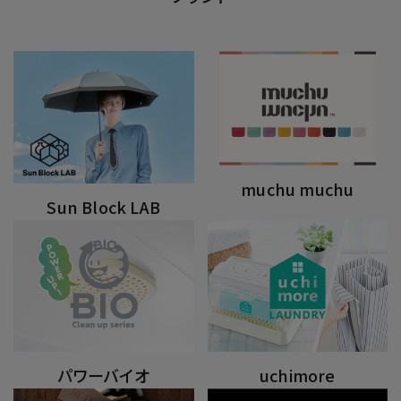
muchu muchu
Sun Block LAB
パワーバイオ
uchimore