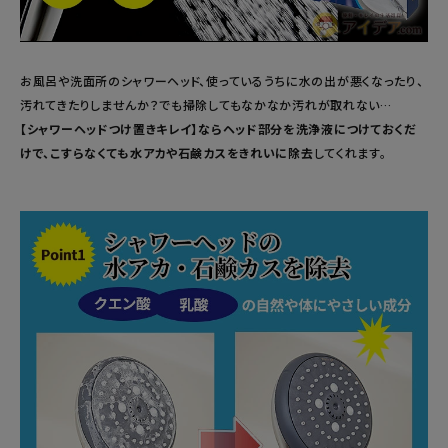
暑さ・紫外線対策グッズ
お風呂や洗面所のシャワーヘッド、使っているうちに水の出が悪くなったり、
推し活グッズ
汚れてきたりしませんか？でも掃除してもなかなか汚れが取れない…
【シャワーヘッドつけ置きキレイ】ならヘッド部分を洗浄液につけておくだ
掃除グッズ
けで、こすらなくても水アカや石鹸カスをきれいに除去
してくれます。
生活雑貨
ビューティー
ボディメイクグッズ
ファッション
アウトドア・トラベル
インテリア