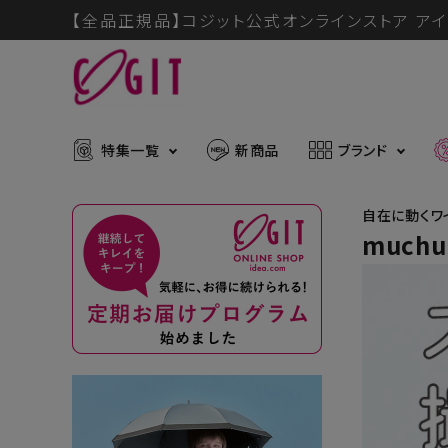
【全品正規品】コジット公式オンラインストア アイ
特集一覧
新商品
ブランド
自在に動くワ
much
ACCOUNT MENU
メディア掲載アイテム
暑さ・紫
ようこそ ゲスト 様
推し活グッズ
掃除グッ
muchu much
ログイン
会員登録
防災グッズ
ボディケ
ブランドから探す