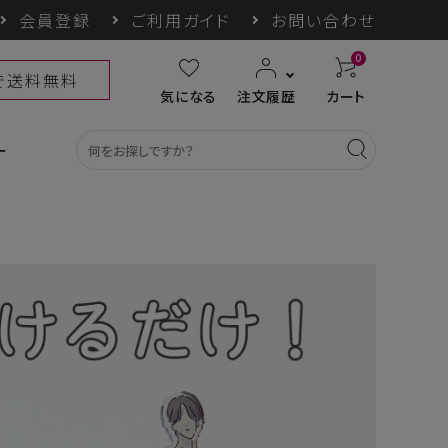
会員登録
ご利用ガイド
お問い合わせ
0
上で送料無料
気になる
注文履歴
カート
ー
カテゴリ一覧
収納グッズ
COGIT防災
himore
THE TOOL LAB
ギフト