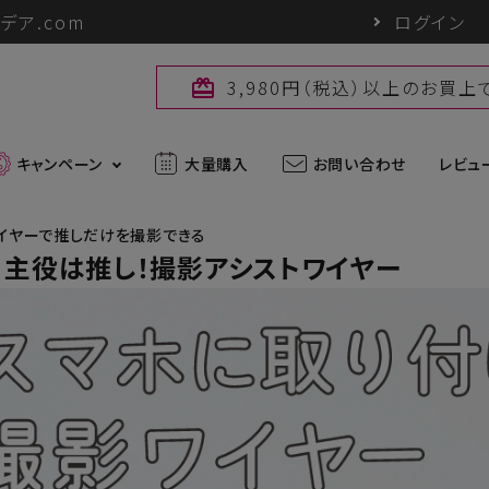
デア.com
ログイン
3,980円（税込）以上のお買
card_giftcard
キャンペーン
大量購入
お問い合わせ
レビュ
イヤーで推しだけを撮影できる
u 主役は推し！撮影アシストワイヤー
最新入荷アイテム
外線対策グッズ
ブランド一覧
ズ
アウトドアグッズ
u
パワーバイオ
uc
Sun Block LAB
アグッズ
ヘアケアグッズ