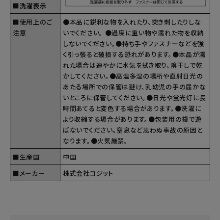
■洗濯表示
■使用上のご
●本品に鋭利な物を入れたり、突き刺したりしな
注意
いでください。 ●過度に重い物や濡れた物を収納
しないでください。●持ち手やファスナーなどを強
く引っ張ると破損する恐れがあります。●本品が濡
れた場合は速やかに水気を拭き取り、陰干しで乾
かしてください。●高温多湿の場所や直射日光の
あたる場所での保管は避け、乳幼児の手の届かな
いところに保管してください。●日光や蛍光灯に長
時間あてると変色する場合があります。●洗濯に
より収縮する場合があります。●包装用の袋で遊
ばないでください。窒息など思わぬ事故の原因と
なります。●火気厳禁。
■生産国
中国
■メーカー
株式会社コジット