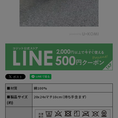
■材質
綿100%
■製品サイズ
20x24xマチ10cm（持ち手含まず）
(約)