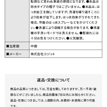
転倒など思わぬ事故の原因となります。●本品は
防水タイプの帽子ではございません。●本品は、は
っ水加工を施していますが、洗濯を繰り返すことに
より効果が低下します。はっ水効果がうすれてきた
場合、市販のはっ水スプレーなどをかけてくださ
い。●洗濯により収縮する場合があります。●洗濯
機の手洗いモードでは洗えません。●型崩れには
十分お気をつけください。●火気厳禁。
■生産国
中国
■メーカー
株式会社コジット
返品・交換について
商品の品質につきましては、万全を期しておりますが、万一不良・破
損などがございましたら、商品到着後7日以内にお知らせください。
返品・交換につきましては、1週間以内、未開封・未使用に限り可能
です。