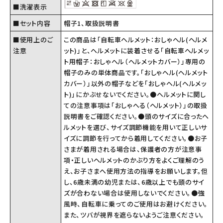
■洗濯表示
■セット内容
帽子1、取扱説明書
■使用上のご
この商品は「自転車ヘルメット：おしゃヘル(ヘルメ
注意
ット)」と、ヘルメットに装着させる「自転車ヘルメッ
ト用帽子：おしゃヘル（ヘルメットカバー）」専用の
帽子のみの単体商品です。「おしゃヘル(ヘルメット
カバー）」以外の帽子などを「おしゃヘル(ヘルメッ
ト)」にかぶせないでください。●ヘルメットに関し
ての注意事項は「おしゃへる（ヘルメット）」の取扱
説明書をご確認ください。●頭のサイズに合ったヘ
ルメットを選び、サイズ調節機能を用いて正しいサ
イズに調節を行ってから着用してください。●お子
さまが着用される場合は、保護者の方が注意事
項・正しいヘルメットのかぶり方をよくご理解のう
え、お子さまへ使用方法の指導をお願いします。但
し、6歳未満の幼児または、6歳以上でも頭のサイ
ズが合わない場合は使用しないでください。●強
風時、自転車に乗ってのご使用はお避けください。
また、ツバが視界を遮らないようご注意ください。