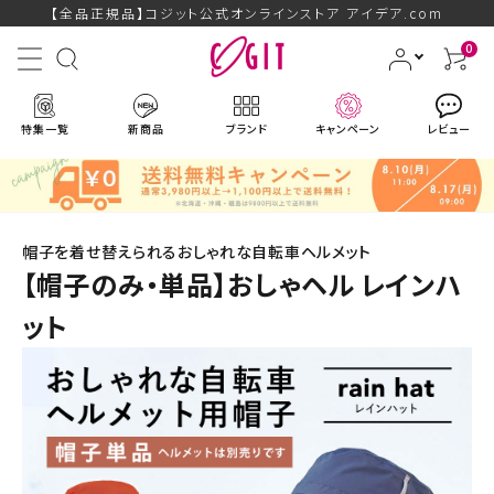
【全品正規品】コジット公式オンラインストア アイデア.com
0
特集一覧
新商品
ブランド
キャンペーン
レビュー
帽子を着せ替えられるおしゃれな自転車ヘルメット
【帽子のみ・単品】おしゃヘル レインハ
ット
ACCOUNT MENU
ようこそ ゲスト 様
ログイン
会員登録
ブランドから探す