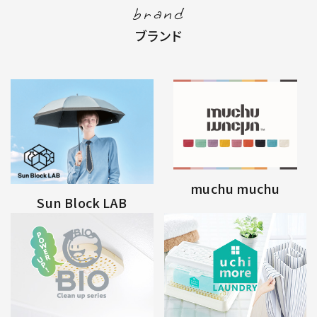
brand
ブランド
muchu muchu
Sun Block LAB