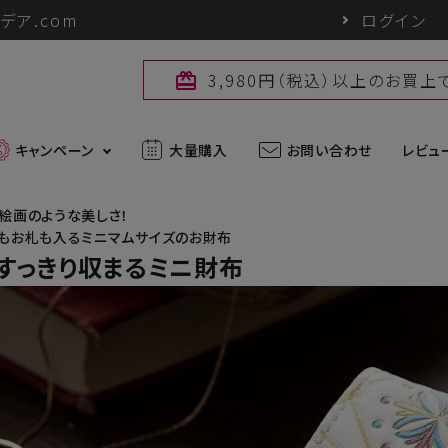
デア.com
ログイン
3,980円（税込）以上のお買
card_giftcard
キャンペーン
大量購入
お問い合わせ
レビュ
絵画のような美しさ！
もお札も入るミニマムサイズのお財布
最新入荷アイテム
 すっきり収まるミニ財布
外線対策グッズ
ブランド一覧
ズ
アウトドアグッズ
u
パワーバイオ
uc
Sun Block LAB
アグッズ
ヘアケアグッズ