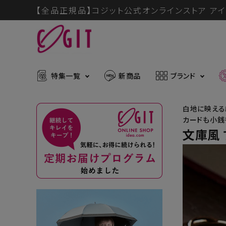
【全品正規品】コジット公式オンラインストア アイ
特集一覧
新商品
ブランド
白地に映える
カードも小銭
文庫風
ACCOUNT MENU
メディア掲載アイテム
暑さ・紫
ようこそ ゲスト 様
推し活グッズ
掃除グッ
muchu much
ログイン
会員登録
防災グッズ
ボディケ
ブランドから探す