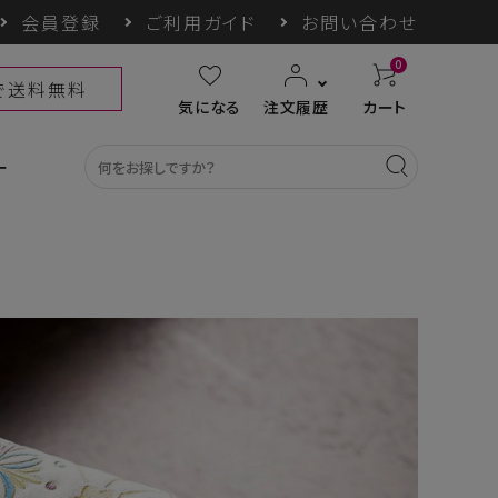
会員登録
ご利用ガイド
お問い合わせ
0
上で送料無料
気になる
注文履歴
カート
ー
カテゴリ一覧
収納グッズ
COGIT防災
himore
THE TOOL LAB
ギフト