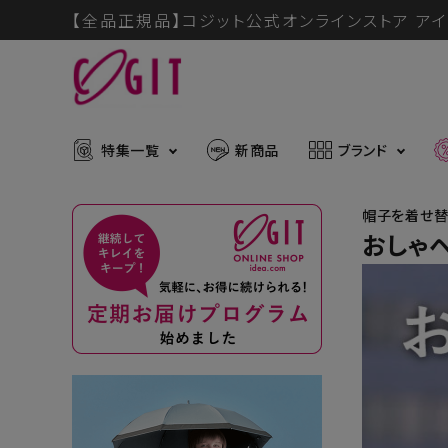
【全品正規品】コジット公式オンラインストア アイ
特集一覧
新商品
ブランド
帽子を着せ替
おしゃヘ
ACCOUNT MENU
メディア掲載アイテム
暑さ・紫
ようこそ ゲスト 様
推し活グッズ
掃除グッ
muchu much
ログイン
会員登録
防災グッズ
ボディケ
ブランドから探す