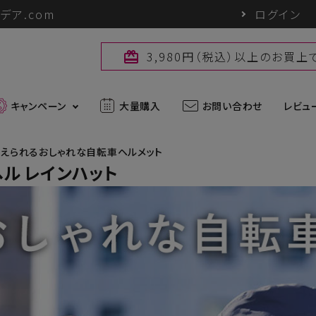
デア.com
ログイン
3,980円（税込）以上のお買
card_giftcard
キャンペーン
大量購入
お問い合わせ
レビュ
えられるおしゃれな自転車ヘルメット
ル レインハット
最新入荷アイテム
外線対策グッズ
ブランド一覧
ズ
アウトドアグッズ
u
パワーバイオ
uc
Sun Block LAB
アグッズ
ヘアケアグッズ