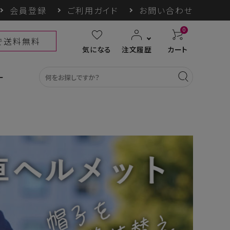
会員登録
ご利用ガイド
お問い合わせ
0
上で送料無料
気になる
注文履歴
カート
ー
カテゴリ一覧
収納グッズ
COGIT防災
himore
THE TOOL LAB
ギフト