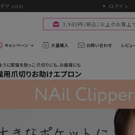
デア.com
ログイン
3,980円（税込）以上のお買
card_giftcard
キャンペーン
大量購入
お問い合わせ
レビュ
ように愛猫を抱っこ 爪切りにも、お昼寝にも
s猫用爪切りお助けエプロン
最新入荷アイテム
外線対策グッズ
ブランド一覧
ズ
アウトドアグッズ
u
パワーバイオ
uc
Sun Block LAB
アグッズ
ヘアケアグッズ