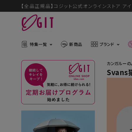
【全品正規品】コジット公式オンラインストア アイ
特集一覧
新商品
ブランド
カンガルーの
Svan
ACCOUNT MENU
メディア掲載アイテム
暑さ・紫
ようこそ ゲスト 様
推し活グッズ
掃除グッ
muchu much
ログイン
会員登録
防災グッズ
ボディケ
ブランドから探す