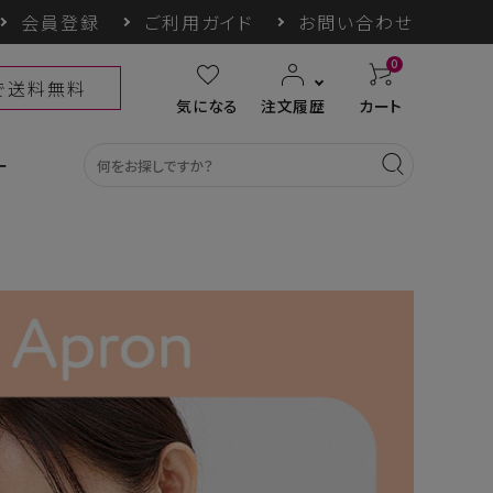
会員登録
ご利用ガイド
お問い合わせ
0
上で送料無料
気になる
注文履歴
カート
ー
カテゴリ一覧
収納グッズ
COGIT防災
himore
THE TOOL LAB
ギフト