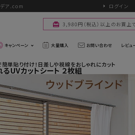
デア.com
ログイン
3,980円（税込）以上のお買
card_giftcard
キャンペーン
大量購入
お問い合わせ
レビュ
で簡単貼り付け！日差しや視線をおしゃれにカット
るUVカットシート ２枚組
最新入荷アイテム
外線対策グッズ
ブランド一覧
ズ
アウトドアグッズ
u
パワーバイオ
uc
Sun Block LAB
アグッズ
ヘアケアグッズ