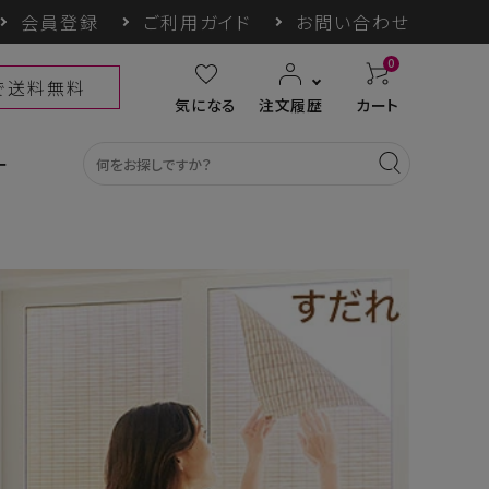
会員登録
ご利用ガイド
お問い合わせ
0
上で送料無料
気になる
注文履歴
カート
ー
カテゴリ一覧
収納グッズ
COGIT防災
himore
THE TOOL LAB
ギフト