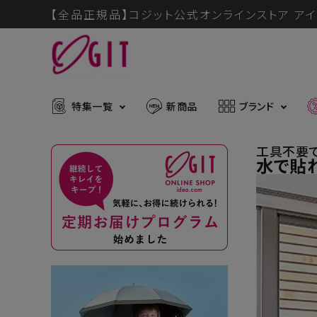
【全品正規品】コジット公式オンラインストア アイ
特集一覧
新商品
ブランド
工具不要
水で貼れ
ACCOUNT MENU
メディア掲載アイテム
暑さ・紫
ようこそ ゲスト 様
推し活グッズ
掃除グッ
muchu much
ログイン
会員登録
防災グッズ
ボディケ
ブランドから探す