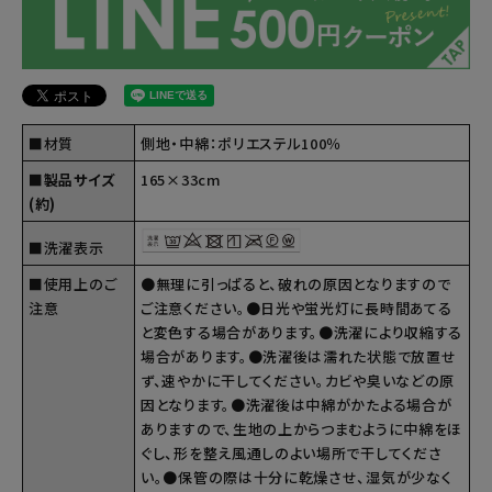
■材質
側地・中綿：ポリエステル100％
■製品サイズ
165×33cm
(約)
■洗濯表示
■使用上のご
●無理に引っぱると、破れの原因となりますので
注意
ご注意ください。●日光や蛍光灯に長時間あてる
と変色する場合があります。●洗濯により収縮する
場合があります。●洗濯後は濡れた状態で放置せ
ず、速やかに干してください。カビや臭いなどの原
因となります。●洗濯後は中綿がかたよる場合が
ありますので、生地の上からつまむように中綿をほ
ぐし、形を整え風通しのよい場所で干してくださ
い。●保管の際は十分に乾燥させ、湿気が少なく