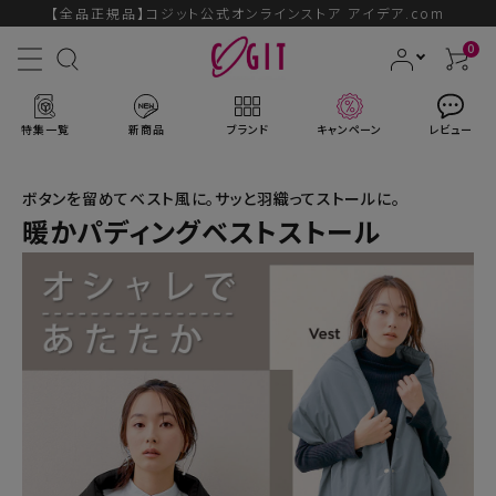
【全品正規品】コジット公式オンラインストア アイデア.com
0
特集一覧
新商品
ブランド
キャンペーン
レビュー
ボタンを留めてベスト風に。サッと羽織ってストールに。
暖かパディングベストストール
ACCOUNT MENU
ようこそ ゲスト 様
ログイン
会員登録
ブランドから探す
新商品