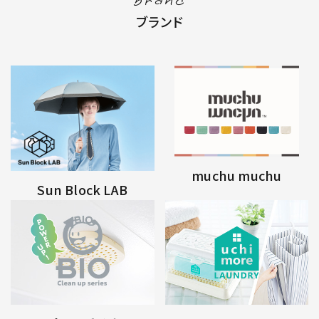
brand
ブランド
muchu muchu
Sun Block LAB