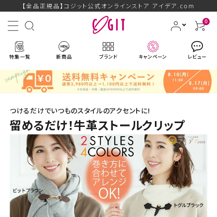
【全品正規品】コジット公式オンラインストア アイデア.com
0
特集一覧
新商品
ブランド
キャンペーン
レビュー
つけるだけでいつものスタイルのアクセントに!
留めるだけ！牛革ストールクリップ
ACCOUNT MENU
ようこそ ゲスト 様
ログイン
会員登録
ブランドから探す