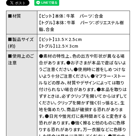
■材質
【ビット】本体：牛革 パーツ：合金
【トグル】本体：牛革 パーツ：ポリエステル樹
脂、合金
■製品サイズ
【ビット】13.5×2.5cm
(約)
【トグル】12.5×3cm
■使用上のご
●素材の特性上、色の出方や形状が異なる場
注意
合があります。●お子さまが本品で遊ばないよ
うご注意ください。●使用時に首をしめつけな
いよう十分ご注意ください。●マフラー・ストー
ルなどの厚み、材質やデザインによっては取り
付けられない場合があります。●本品を取りは
ずすときは、必ずクリップを開いてからはずして
ください。クリップを開かず強く引っ張ると、生
地を傷めたり、商品が破損する恐れがありま
す。●日光や蛍光灯に長時間あてると変色する
恐れがあります。●強く擦ると他のものに色移
りする恐れがあります。万一衣服などに色移り