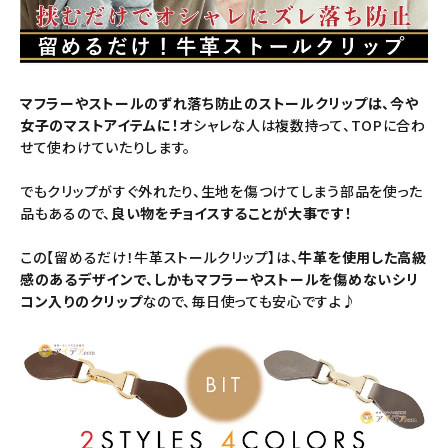
新商品
暑さ・紫外線対策グッズ
マフラーやストールのずれ落ち防止のストールクリップは、今や
女子のマストアイテムに！
オシャレな人は複数持って、TOPに合わ
推し活グッズ
せて使わけていたりします。
掃除グッズ
でもクリップがすぐ外れたり、生地を傷つけてしまう部品を使った
品もあるので、
良い物をチョイスすることが大事です！
生活雑貨
この【留めるだけ！牛革ストールクリップ】は、
牛革を使用した高級
感のあるデザインで、しかもマフラーやストールを傷めないシリ
ビューティー
コン入りのクリップ
なので、毎日使っても安心ですよ♪
ボディメイクグッズ
ファッション
アウトドア・トラベル