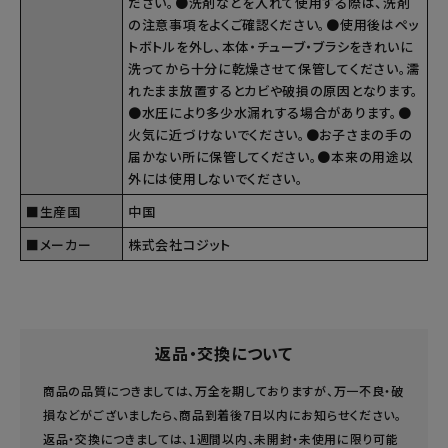
ださい。●洗剤などを入れて使用する際は、洗剤
の注意事項をよくご確認ください。●使用後はペッ
トボトルを外し、本体・チューブ・ブラシをきれいに
洗ってから十分に乾燥させて保管してください。濡
れたまま放置するとカビや破損の原因となります。
●水圧により多少水漏れする場合があります。●
火気に近づけないでください。●お子さまの手の
届かない所に保管してください。●本来の用途以
外には使用しないでください。
■生産国
中国
■メーカー
株式会社コジット
返品・交換について
商品の品質につきましては、万全を期しておりますが、万一不良・破
損などがございましたら、商品到着後7日以内にお知らせください。
返品・交換につきましては、1週間以内、未開封・未使用に限り可能