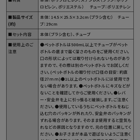
ロピレン、ポリエステル） チューブ：ポリエチレン
■製品サイズ
本体：14.5×25.5×3.2cm（ブラシ含む） チュー
(約)
ブ：29cm
■セット内容
本体（ブラシ含む）、チューブ
■使用上のご
●ペットボトルは500mL以上でチューブがペット
注意
ボトルの底まで届く深さのものをご使用ください。
口の形状によっては取り付けられないものがあり
ますので、その際は別のペットボトルでお試しくだ
さい。(ペットボトルの取り付け口径の目安：約直
径27ｍｍ)●1L以上のペットボトルには使用でき
ない場合があります。●ペットボトルにキズなどが
ないことを確認してからご使用ください。●レバ
ー・安全弁を上に引っ張ると破損します。ご注意く
ださい。●使用しているうちにペットボトルをねじ
込む穴のパッキンが外れたり、安全弁のパッキンが
ずれる場合があります。そのまま使用すると空気も
れなどの原因となりますので、元の位置に戻してく
ださい。●お子さまが本品で遊ばないようご注意く