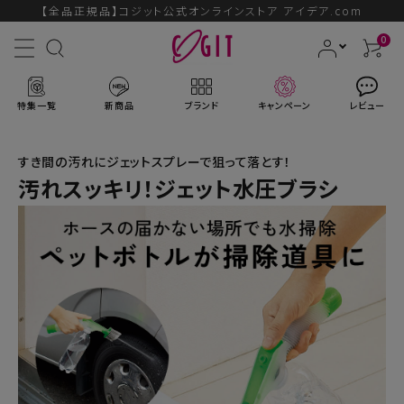
【全品正規品】コジット公式オンラインストア アイデア.com
0
特集一覧
新商品
ブランド
キャンペーン
レビュー
すき間の汚れにジェットスプレーで狙って落とす！
汚れスッキリ！ジェット水圧ブラシ
ACCOUNT MENU
ようこそ ゲスト 様
ログイン
会員登録
ブランドから探す
新商品