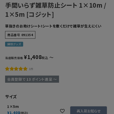
手間いらず雑草防止シート 1×10m /
1×5m [コジット]
草抜きのお助けシート!シートを敷くだけで雑草が生えにくい
商品番号
091354
掃除グッズ
¥
1,408
〜
税込
当店販売価格
1件
会員登録で
13
ポイント進呈
〜
サイズ
1×5m
再入荷お知らせ
¥
1,408
税込