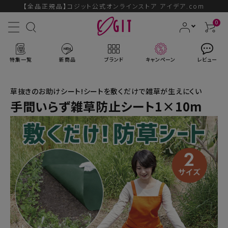
【全品正規品】コジット公式オンラインストア アイデア.com
0
特集一覧
新商品
ブランド
キャンペーン
レビュー
草抜きのお助けシート!シートを敷くだけで雑草が生えにくい
手間いらず雑草防止シート1×10m
ACCOUNT MENU
ようこそ ゲスト 様
ログイン
会員登録
ブランドから探す
新商品