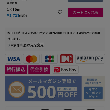
在庫切れ
1×10m
カートに入れる
¥
2,728
税込
本日
14時00分
までのご注文で
2026/08/09（日）
に
通常宅配便
でお届
けします。
お届け先を変更
東京都