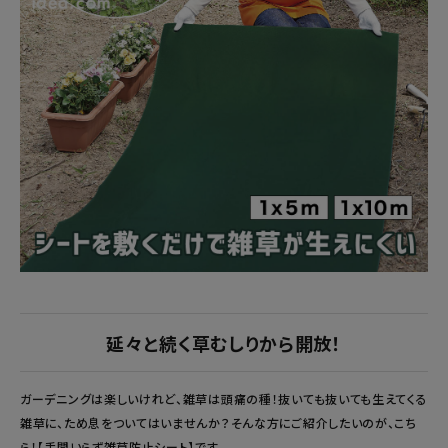
暑さ・紫外線対策グッズ
推し活グッズ
掃除グッズ
生活雑貨
ビューティー
ボディメイクグッズ
ファッション
延々と続く草むしりから開放！
アウトドア・トラベル
ガーデニングは楽しいけれど、雑草は頭痛の種！抜いても抜いても生えてくる
雑草に、ため息をついてはいませんか？そんな方にご紹介したいのが、こち
インテリア
ら！【手間いらず雑草防止シート】です。