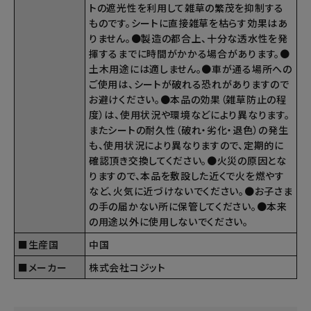
トの遮光性を利用して雑草の繁茂を抑制する
ものです。シートに直接雑草を枯らす効果はあ
りません。●製造の都合上、十分な透水性を発
揮するまでに時間がかかる場合があります。●
土木用途には適しません。●車が通る場所への
ご使用は、シートが破れる恐れがありますので
お避けください。●本品の効果（雑草防止の程
度）は、使用状況や環境などにより異なります。
またシートの耐久性（破れ・劣化・退色）の発生
も、使用状況により異なりますので、定期的に
確認頂き交換してください。●火災の原因とな
りますので、本品を敷設した近くで火を燃やす
など、火気に近づけないでください。●お子さま
の手の届かない所に保管してください。●本来
の用途以外に使用しないでください。
■生産国
中国
■メーカー
株式会社コジット