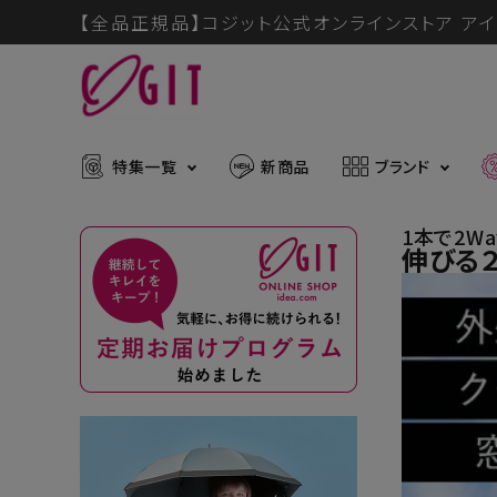
【全品正規品】コジット公式オンラインストア アイ
特集一覧
新商品
ブランド
1本で2W
伸びる２
ACCOUNT MENU
メディア掲載アイテム
暑さ・紫
ようこそ ゲスト 様
推し活グッズ
掃除グッ
muchu much
ログイン
会員登録
防災グッズ
ボディケ
ブランドから探す