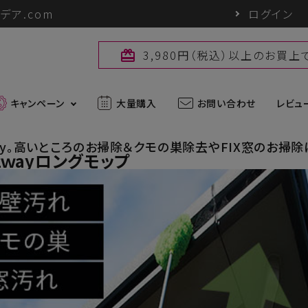
デア.com
ログイン
3,980円（税込）以上のお買
card_giftcard
キャンペーン
大量購入
お問い合わせ
レビュ
ay。高いところのお掃除＆クモの巣除去やFIX窓のお掃除
ｗayロングモップ
最新入荷アイテム
外線対策グッズ
ブランド一覧
ズ
アウトドアグッズ
u
パワーバイオ
uc
Sun Block LAB
アグッズ
ヘアケアグッズ