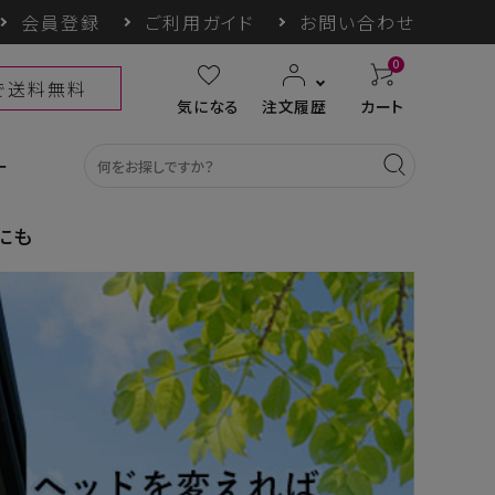
会員登録
ご利用ガイド
お問い合わせ
0
上で送料無料
気になる
注文履歴
カート
ー
にも
カテゴリ一覧
収納グッズ
COGIT防災
himore
THE TOOL LAB
ギフト