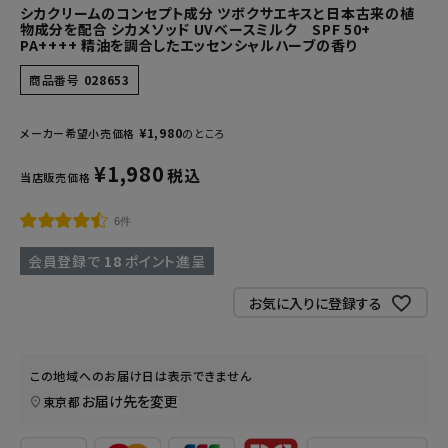
シカクリームのコンセプト成分 ツボクサエキスと日本古来の植
物成分を配合 シカメソッド UVベースミルク SPF 50+
PA++++ 精油を調合したエッセンシャルハーブの香り
商品番号
028653
¥
1,980
メーカー希望小売価格
のところ
¥
1,980
税込
当店販売価格
6件
会員登録で
18
ポイント進呈
お気に入りに登録する
この地域へのお届け日は表示できません
お届け先を変更
東京都