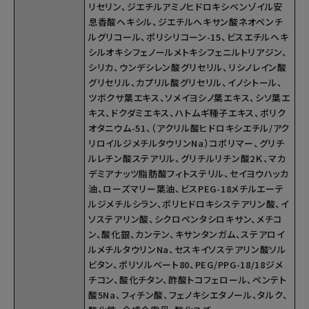
リセリン、ジエチルアミノヒドロキシベンゾイル安
息香酸ヘキシル、ジエチルヘキサン酸ネオペンチ
ルグリコール、ポリシリコーン-15、ビスエチルヘキ
シルオキシフェノールメトキシフェニルトリアジン、
シリカ、ウンデシレン酸グリセリル、リシノレイン酸
グリセリル、カプリル酸グリセリル、イノシトール、
ツボクサ葉エキス、ソメイヨシノ葉エキス、シソ葉エ
キス、ドクダミエキス、ハトムギ種子エキス、ポリク
オタニウム-51、（アクリル酸ヒドロキシエチル/アク
リロイルジメチルタウリンNa）コポリマー、グリチ
ルレチン酸ステアリル、グリチルリチン酸2Ｋ、マカ
デミアナッツ脂肪酸フィトステリル、セイヨウハッカ
油、ローズマリー葉油、ビスPEG-18メチルエーテ
ルジメチルシラン、ポリヒドロキシステアリン酸、イ
ソステアリン酸、シクロペンタシロキサン、メチコ
ン、酸化銀、カンテン、キサンタンガム、ステアロイ
ルメチルタウリンNa、セスキイソステアリン酸ソル
ビタン、ポリソルベート80、PEG/PPG-18/18ジメ
チコン、酸化チタン、酢酸トコフェロール、ペンテト
酸5Na、フィチン酸、フェノキシエタノール、タルク、