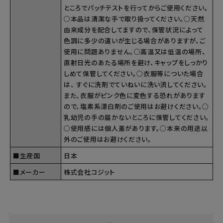
ところでパッチテストを行ってからご使用ください。
○本品は清潔な手で取り扱ってください。○天然
由来成分を配合してますので、保管状況によって
色調に多少の違いが生じる場合がありますが、ご
使用に問題ありません。○高温又は低温の場所、
直射日光のあたる場所を避け、キャップをしっかり
しめて保管してください。○衣服等についた場合
は、 すぐに洗剤でていねいに洗い流してください。
また、衣服がピンク色に変色する恐れがあります
ので、塩素系漂白剤のご使用はお避けください。○
乳幼児の手の届かないところに保管してください。
○使用感には個人差があります。○本来の用途以
外のご使用はお避けください。
■生産国
日本
■メーカー
株式会社コジット