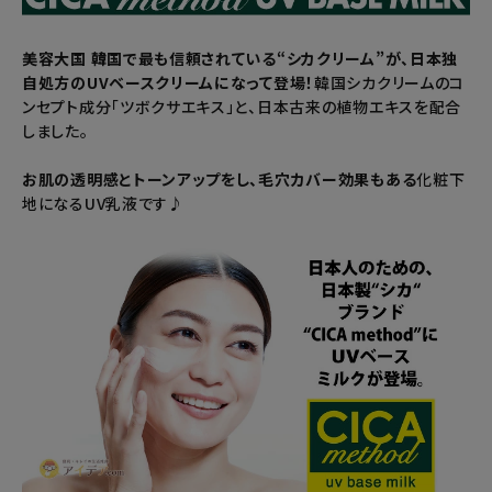
暑さ・紫外線対策グッズ
美容大国 韓国で最も信頼されている“シカクリーム”が、日本独
自処方のUVベースクリームになって登場！
韓国シカクリームのコ
推し活グッズ
ンセプト成分「ツボクサエキス」と、日本古来の植物エキスを配合
しました。
掃除グッズ
お肌の透明感とトーンアップをし、毛穴カバー効果もある
化粧下
地になるUV乳液です♪
生活雑貨
ビューティー
ボディメイクグッズ
ファッション
アウトドア・トラベル
インテリア