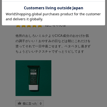
役に立った
0
2023-10-16
ねこちゃん様
他所のおしろいミルクよりCICA成分のおかげか肌
の調子がいい！おやすみの日などは朝にこれだけを
塗ってそれで一日中過ごせます。ベタベタし過ぎず
ちょうどいいテクスチャでずっとリピしてます
役に立った
0