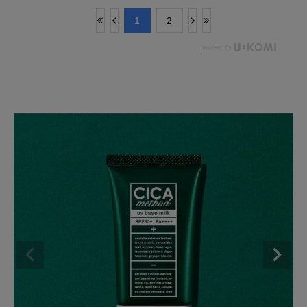
​1
​2