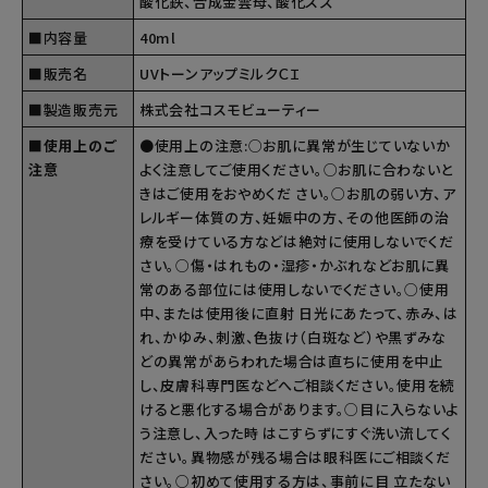
酸化鉄、合成金雲母、酸化スズ
■内容量
40ml
■販売名
UVトーンアップミルクＣＩ
■製造販売元
株式会社コスモビューティー
■使用上のご
●使用上の注意:○お肌に異常が生じていないか
注意
よく注意してご使用ください。○お肌に合わないと
きはご使用をおやめくだ さい。○お肌の弱い方、ア
レルギー体質の方、妊娠中の方、その他医師の治
療を受けている方などは絶対に使用しないでくだ
さい。○傷・はれもの・湿疹・かぶれなどお肌に異
常のある部位には使用しないでください。○使用
中、または使用後に直射 日光にあたって、赤み、は
れ、かゆみ、刺激、色抜け（白斑など）や黒ずみな
どの異常があらわれた場合は直ちに使用を中止
し、皮膚科専門医などへご相談ください。使用を続
けると悪化する場合があります。○目に入らないよ
う注意し、入った時 はこすらずにすぐ洗い流してく
ださい。異物感が残る場合は眼科医にご相談くだ
さい。○初めて使用する方は、事前に目 立たない