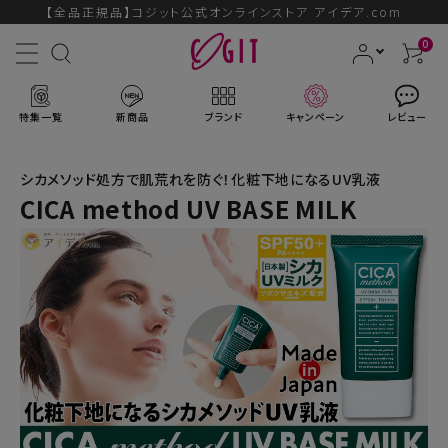
【全品正規品】コジット公式オンラインストア アイデア.com
0
特集一覧
新商品
ブランド
キャンペーン
レビュー
シカメソッド処方で肌荒れを防ぐ！化粧下地になるUV乳液
CICA method UV BASE MILK
ACCOUNT MENU
ようこそ ゲスト 様
ログイン
会員登録
ブランドから探す
新商品