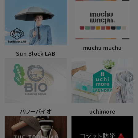
muchu muchu
Sun Block LAB
パワーバイオ
uchimore