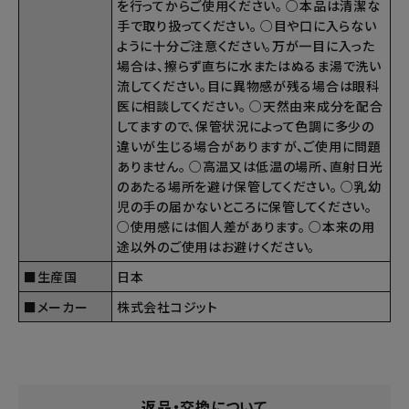
を行ってからご使用ください。 ○本品は清潔な
手で取り扱ってください。 ○目や口に入らない
ように十分ご注意ください。万が一目に入った
場合は、擦らず直ちに水またはぬるま湯で洗い
流してください。目に異物感が残る場合は眼科
医に相談してください。 ○天然由来成分を配合
してますので、保管状況によって色調に多少の
違いが生じる場合がありますが、ご使用に問題
ありません。 ○高温又は低温の場所、直射日光
のあたる場所を避け保管してください。 ○乳幼
児の手の届かないところに保管してください。
○使用感には個人差があります。 ○本来の用
途以外のご使用はお避けください。
■生産国
日本
■メーカー
株式会社コジット
返品・交換について