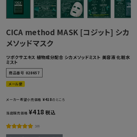
CICA method MASK [コジット] シカ
メソッドマスク
ツボクサエキス 植物成分配合 シカメソッドミスト 美容液 化粧水
ミスト
商品番号
028657
メール便
¥
418
メーカー希望小売価格
のところ
¥
418
税込
当店販売価格
3件