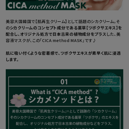
暑さ・紫外線対策グッズ
美容大国韓国で【肌再生クリーム】として話題のシカクリーム。そ
推し活グッズ
の
シカクリームのコンセプト成分である薬草【ツボクサエキス】を
配合し、オリジナル処方で日本古来の植物成分をプラス
した、美
掃除グッズ
容液マスクが、この「CICA method MASK」です♪
肌に吸い付くような密着感で、ツボクサエキスが素早く肌に浸透
生活雑貨
します。
ビューティー
ボディメイクグッズ
ファッション
アウトドア・トラベル
インテリア