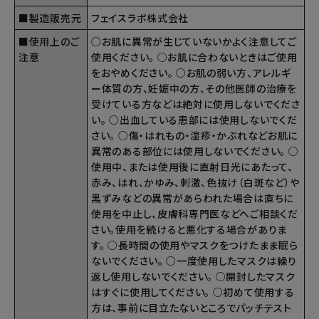
■製造販売元
フェイスラボ株式会社
■使用上のご
○お肌に異常が生じていないかよく注意してご
注意
使用ください。 ○お肌に合わないときはご使用
をおやめください。 ○お肌の弱い方、アレルギ
ー体質の方、妊娠中の方、その他医師の治療を
受けている方などは絶対に使用しないでくださ
い。 ○出血している患部には使用しないでくだ
さい。 ○傷・はれもの・湿疹・かぶれなどお肌に
異常のある部位には使用しないでください。 ○
使用中、または使用後に直射日光にあたって、
赤み、はれ、かゆみ、刺激、色抜け（白斑など）や
黒ずみなどの異常があらわれた場合は直ちに
使用を中止し、皮膚科専門医などへご相談くだ
さい。使用を続けると悪化する場合がありま
す。 ○長時間の使用やマスクをつけたまま眠ら
ないでください。 ○一度使用したマスクは繰り
返し使用しないでください。 ○開封したマスク
はすぐに使用してください。 ○初めて使用する
方は、事前に目立たないところでパッチテスト