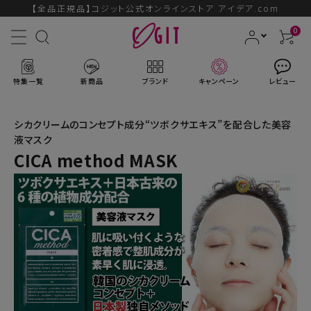
【全品正規品】コジット公式オンラインストア アイデア.com
0
特集一覧
新商品
ブランド
キャンペーン
レビュー
シカクリームのコンセプト成分“ツボクサエキス”を配合した美容
液マスク
CICA method MASK
ACCOUNT MENU
ようこそ ゲスト 様
ログイン
会員登録
ブランドから探す
新商品