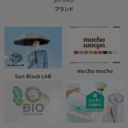
brand
ブランド
muchu muchu
Sun Block LAB