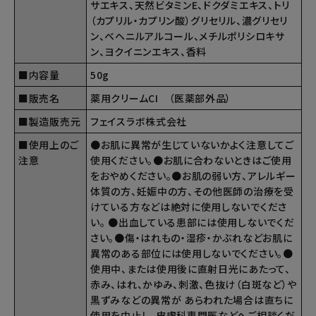
サエキス、天然ビタミンE、ドクダミエキス、トリ
（カプリル・カプリン酸）グリセリル、濃グリセリ
ン、ベヘニルアルコール、メチルポリシロキサ
ン、ヨクイニンエキス、香料
■内容量
50g
■販売名
薬用クリームCI （医薬部外品）
■製造販売元
フェイスラボ株式会社
■使用上のご
●お肌に異常が生じていないかよく注意してご
注意
使用ください。●お肌に合わないときはご使用
をおやめください。●お肌の弱い方、アレルギー
体質の方、妊娠中の方、その他医師の治療を受
けている方などは絶対に使用しないでくださ
い。 ●出血している患部には使用しないでくだ
さい。●傷・はれもの・湿疹・かぶれなどお肌に
異常のある部位には使用しないでください。●
使用中、または使用後に直射日光にあたって、
赤み、はれ、かゆみ、刺激、色抜け（白斑など）や
黒ずみなどの異常が あらわれた場合は直ちに
使用を中止し、皮膚科専門医などへご相談くだ