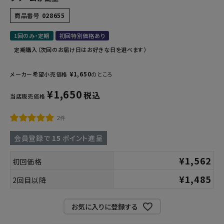
商品番号
028655
健康
1回のみ・定期
初回特別価格あり
カテゴリ一覧
定期購入（次回のお届け日はお好きな日を選べます）
お悩み解決コラム
¥
1,650
メーカー希望小売価格
のところ
¥
1,650
税込
当店販売価格
INFORMATION
2件
ご利用ガイド
会員登録で
15
ポイント進呈
プライバシーポリシー
¥
1,562
特定商取引法について
初回価格
¥
1,485
会社概要
2回目以降
お問い合わせ
お気に入りに登録する