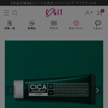
【全品正規品】コジット公式オンラインストア アイデア.com
0
特集一覧
新商品
ブランド
キャンペーン
レビュー
ACCOUNT MENU
ようこそ ゲスト 様
ログイン
会員登録
ブランドから探す
新商品