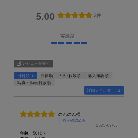
5.00
2件
実感度
レビューを書く
日付順 ↓
評価順
いいね数順
購入確認順
写真・動画付き順
詳細フィルター
のんのん様
購入確認済み
2025-09-06
年齢:
50代〜