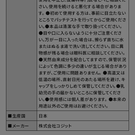
さい。使用を続けると悪化する場合がありま
す。 ●初めて使用する方は、事前に目立たない
ところでパッチテストを行ってからご使用くださ
い。●本品は清潔な手で取り扱ってください。
●目や口に入らないように十分ご注意くださ
い。万が一目に入った場合は、擦らず直ちに水
またはぬるま湯で洗い流してください。目に異
物感が残る場合は眼科医に相談してください。
●天然由来成分を配合してますので、保管状況
によって色調に多少の違いが生じる場合があり
ますが、ご使用に問題ありません。 ●高温又は
低温の場所、直射日光のあたる場所を避け、キ
ャップをしっかりしめて保管してください。●乳
幼児の手の届かないところに保管してくださ
い。●使用感には個人差があります。 ●本来の
用途以外のご使用はお避けください。
■生産国
日本
■メーカー
株式会社コジット